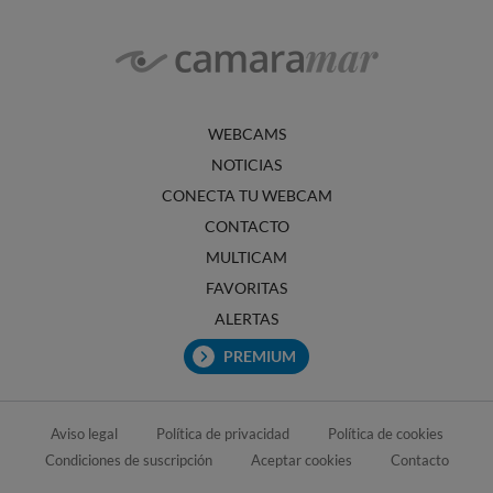
WEBCAMS
NOTICIAS
CONECTA TU WEBCAM
CONTACTO
MULTICAM
FAVORITAS
ALERTAS
PREMIUM
Aviso legal
Política de privacidad
Política de cookies
Condiciones de suscripción
Aceptar cookies
Contacto