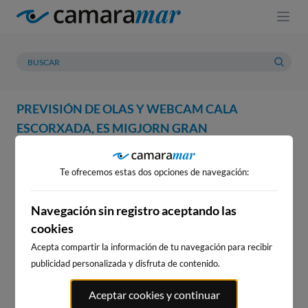
PREVISIÓN DE OLAS Y WEBCAM CALA
ESCORXADA, ES MIGJORN GRAN
WEBCAM
PREVISIÓN
METEOROLOGÍA
MAREAS
Te ofrecemos estas dos opciones de navegación:
WEBCAM CALA ESCORXADA,
ES MIGJORN GRAN
Navegación sin registro aceptando las
cookies
Acepta compartir la información de tu navegación para recibir
publicidad personalizada y disfruta de contenido.
WEBCAMS CERCANAS
Aceptar cookies y continuar