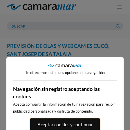
PREVISIÓN DE OLAS Y WEBCAM ES CUCÓ,
SANT JOSEP DE SA TALAIA
WEBCAM
PREVISIÓN
METEOROLOGÍA
MAREAS
Te ofrecemos estas dos opciones de navegación:
WEBCAM ES CUCÓ, SANT
JOSEP DE SA TALAIA
Navegación sin registro aceptando las
cookies
Acepta compartir la información de tu navegación para recibir
publicidad personalizada y disfruta de contenido.
WEBCAMS CERCANAS
Aceptar cookies y continuar