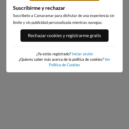
Suscribirme y rechazar
Suscríbete a Camaramar para disfrutar de una experiencia sin
límite y sin publicidad personalizada mientras navegas.
PORT ANDRATX
PLAYA DE LA GRAVA
Rechazar cookies y registrarme gratis
120km · Andratx
98km · Xàbia-Jávea
0.1 m
CHOPI
¿Ya estás registrado?
Iniciar sesión
¿Quieres saber más acerca de la política de cookies?
Ver
Política de Cookies