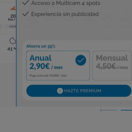
20
6
10
8
9
10
7
Km / h
Km / h
Km / h
Km / h
Km / h
Km / h
Km / h
CROSS
CROSS OFF
OFF
OFF
CROSS
CROSS ON
OFF SHOR
41 ºC
18 ºC
20 ºC
37 ºC
46 ºC
42 ºC
20 ºC