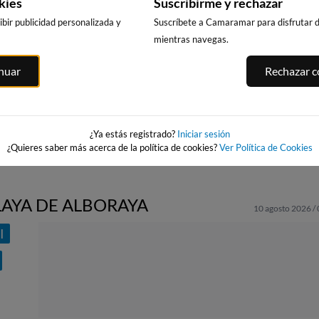
kies
Suscribirme y rechazar
bir publicidad personalizada y
Suscríbete a Camaramar para disfrutar de
mientras navegas.
POBLA
PLAYA DE CANET
PLAYA DEL
PLAYA DE GANDIA
inuar
Rechazar co
S
D'EN BERENGUER
GURUGÚ
55km · Gandía
e
22km · Canet d'En
62km · El Grao 
Berenguer
Castellón
0.1 m
CHOPI
0.1 m
0.1 m
CHOPI
CHOPI
¿Ya estás registrado?
Iniciar sesión
¿Quieres saber más acerca de la política de cookies?
Ver Política de Cookies
LAYA DE ALBORAYA
10 agosto 2026 /
I