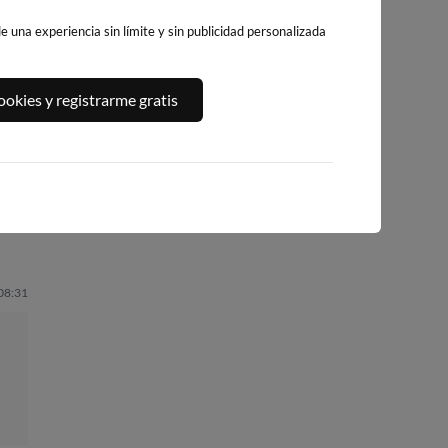
 una experiencia sin límite y sin publicidad personalizada
PLAYA DE LA
PLAYA VORAMAR
PLAYA DE PILES
okies y registrarme gratis
GRAVA
70km · Benicasim
66km · Piles
de
91km · Xàbia-Jáve
0.1 m
0.1 m
CHOPI
CHOPI
0.1 m
CHOPI
 08:31