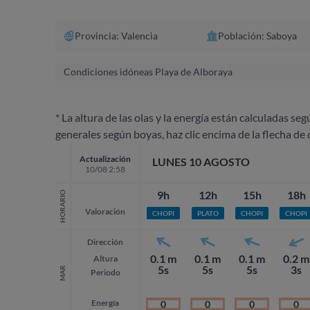
Provincia: Valencia
Población: Saboya
Condiciones idóneas Playa de Alboraya
* La altura de las olas y la energía están calculadas seg
generales según boyas, haz clic encima de la flecha de 
Actualización
LUNES 10 AGOSTO
10/08 2:58
9h
12h
15h
18h
HORARIO
Valoración
CHOPI
PLATO
CHOPI
CHOPI
Dirección
0.1 m
0.1 m
0.1 m
0.2 m
Altura
5s
5s
5s
3s
MAR
Periodo
Energía
0
0
0
0