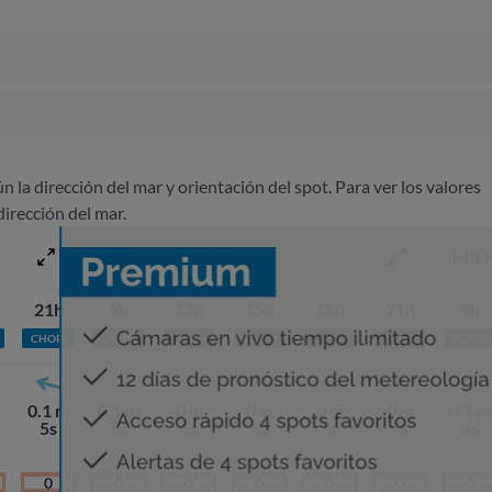
ún la dirección del mar y orientación del spot. Para ver los valores
dirección del mar.
MARTES 11 AGOSTO
MIÉ
21h
9h
12h
15h
18h
21h
9h
CHOPI
CHOPI
PLATO
PLATO
CHOPI
CHOPI
PLATO
0.1 m
0.1 m
0 m
0 m
0 m
0 m
0.1 m
5s
5s
5s
5s
5s
5s
4s
0
0
0
0
0
0
0