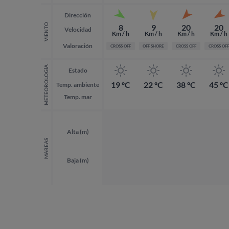
Dirección
VIENTO
8
9
20
20
Velocidad
Km / h
Km / h
Km / h
Km / h
Valoración
CROSS OFF
OFF SHORE
CROSS OFF
CROSS OFF
METEOROLOGÍA
Estado
19 ºC
22 ºC
38 ºC
45 ºC
Temp. ambiente
Temp. mar
Alta (m)
MAREAS
Baja (m)