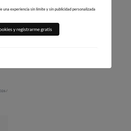
 una experiencia sin límite y sin publicidad personalizada
okies y registrarme gratis
PLAYA DEL
A,
PLATJA DE
PLAYA DEL FORT
ALGUER
LLEVANT - ELS
253km · Vinarós
246km · Ametlla de
PILONS
Mar
0.1 m
CHOPI
235km · Salou
0.0 m
CHOPI
0.0 m
CHOPI
026 /