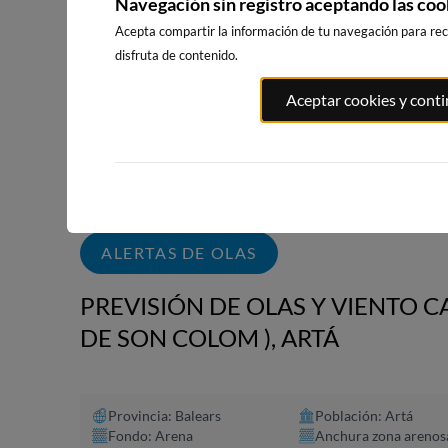
Navegación sin registro aceptando las coo
WEBCAMS CERCANAS
Acepta compartir la información de tu navegación para reci
disfruta de contenido.
Aceptar cookies y cont
PLAYA EL
PORT ANDRATX
PLAYA DE SITGES
MASNOU
81km · Andratx
208km · Sitges
210km · El M
0.0 m
CHOPI
0.0 m
CHOPI
ALERTAS DE OLAS
PREVISIÓN DE OLAS Y VIENTO C
DE SON COLOM ), ARTÁ
Provincia: Balears
Población: Artá
Fondo: Arena
Anchura zona arenos