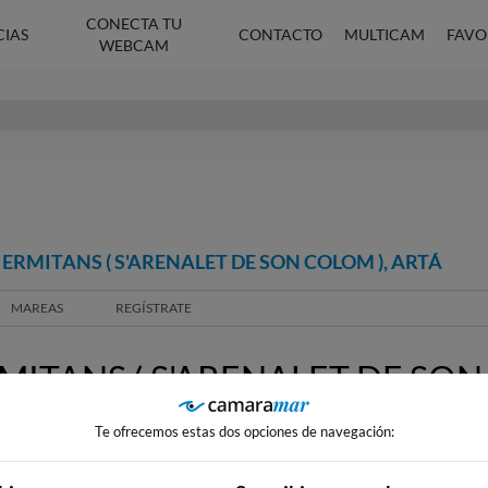
CONECTA TU
CIAS
CONTACTO
MULTICAM
FAVO
WEBCAM
ERMITANS ( S'ARENALET DE SON COLOM ), ARTÁ
MAREAS
REGÍSTRATE
ITANS ( S'ARENALET DE SON
Te ofrecemos estas dos opciones de navegación: