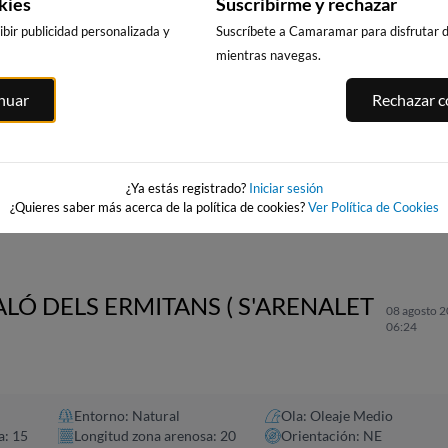
kies
Suscribirme y rechazar
bir publicidad personalizada y
Suscríbete a Camaramar para disfrutar de
mientras navegas.
inuar
Rechazar co
CALA DELS
PUNTA PRIMA,
PLATJA LLARG
LLENGUADETS,
SALOU
SALOU
SALOU
asnou
232km · Salou
233km · Salou
233km · Salou
0.0 m
0.0 m
CHOPI
CHOPI
¿Ya estás registrado?
Iniciar sesión
0.0 m
CHOPI
¿Quieres saber más acerca de la política de cookies?
Ver Política de Cookies
ALÓ DELS ERMITANS ( S'ARENALET
08 agosto 2
06:24
Entorno: Natural
Ola: Oleaje Medio
a: 15
Longitud zona arenosa: 20
Orientación: NE