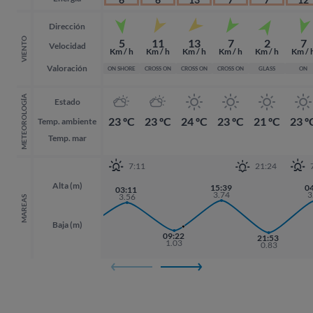
Dirección
VIENTO
5
11
13
7
2
7
Velocidad
Km / h
Km / h
Km / h
Km / h
Km / h
Km / 
Valoración
ON SHORE
CROSS ON
CROSS ON
CROSS ON
GLASS
ON
METEOROLOGÍA
Estado
23 ºC
23 ºC
24 ºC
23 ºC
21 ºC
23 º
Temp. ambiente
Temp. mar
7:11
21:24
Alta (m)
15:39
0
0
03:11
3.74
3
3
3.56
MAREAS
Baja (m)
20:50
09:22
21:53
21:53
1.12
1.03
0.83
0.83