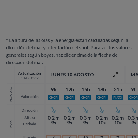
* La altura de las olas y la energía están calculadas según la
dirección del mar y orientación del spot. Para ver los valores
generales según boyas, haz clic encima de la flecha de
dirección del mar.
Actualización
LUNES 10 AGOSTO
MA
10/08 8:32
9h
12h
15h
18h
21h
9h
HORARIO
Valoración
CHOPI
CHOPI
CHOPI
CHOPI
PLATO
CHOP
Dirección
0.2 m
0.2 m
0.3 m
0.2 m
0.2 m
0.3 
Altura
9s
9s
9s
10s
10s
9s
MAR
Periodo
Energía
6
6
13
7
7
12