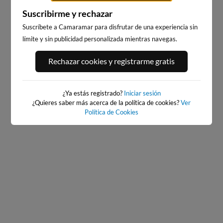
Suscribirme y rechazar
Suscríbete a Camaramar para disfrutar de una experiencia sin
límite y sin publicidad personalizada mientras navegas.
EL BRUSCO
PLAYA DE EL RIS
Rechazar cookies y registrarme gratis
9km · Noja
14km · Arnuero
0.3 m
0.3 m
CHOPI
CHOPI
¿Ya estás registrado?
Iniciar sesión
¿Quieres saber más acerca de la política de cookies?
Ver
Política de Cookies