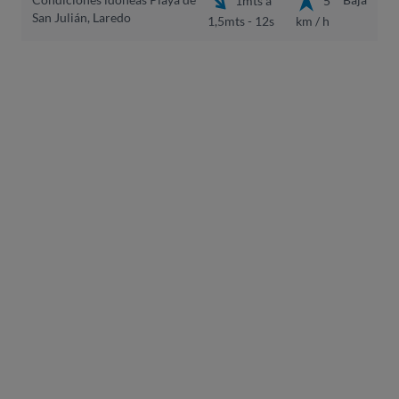
San Julián, Laredo
1,5mts - 12s
km / h