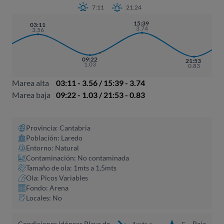
7:11
21:24
15:39
03:11
3.74
3.56
09:22
21:53
1.03
0.83
Marea alta
03:11 - 3.56 / 15:39 - 3.74
Marea baja
09:22 - 1.03 / 21:53 - 0.83
Provincia: Cantabria
Población: Laredo
Entorno: Natural
Contaminación: No contaminada
Tamaño de ola: 1mts a 1,5mts
Ola: Picos Variables
Fondo: Arena
Locales: No
Condiciones idóneas Playa de
Baja
1mts a
5