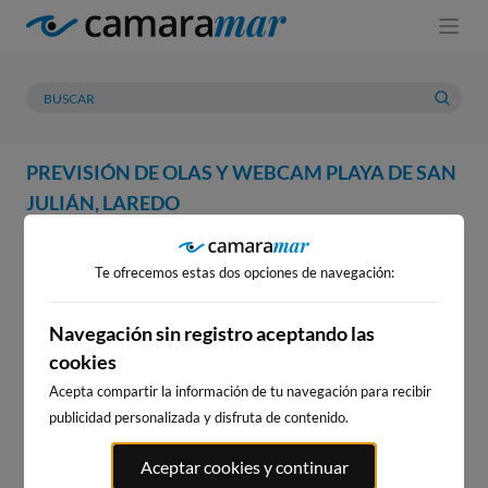
PREVISIÓN DE OLAS Y WEBCAM PLAYA DE SAN
JULIÁN, LAREDO
WEBCAM
PREVISIÓN
METEOROLOGÍA
MAREAS
Te ofrecemos estas dos opciones de navegación:
WEBCAM PLAYA DE SAN
JULIÁN, LAREDO
Navegación sin registro aceptando las
cookies
Acepta compartir la información de tu navegación para recibir
publicidad personalizada y disfruta de contenido.
WEBCAMS CERCANAS
Aceptar cookies y continuar