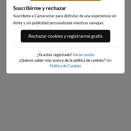
Suscribirme y rechazar
Suscríbete a Camaramar para disfrutar de una experiencia sin
límite y sin publicidad personalizada mientras navegas.
PORT ANDRATX
PLAYA DE SITGES
Rechazar cookies y registrarme gratis
17km · Andratx
200km · Sitges
0.1 m
CHOPI
¿Ya estás registrado?
Iniciar sesión
¿Quieres saber más acerca de la política de cookies?
Ver
Política de Cookies