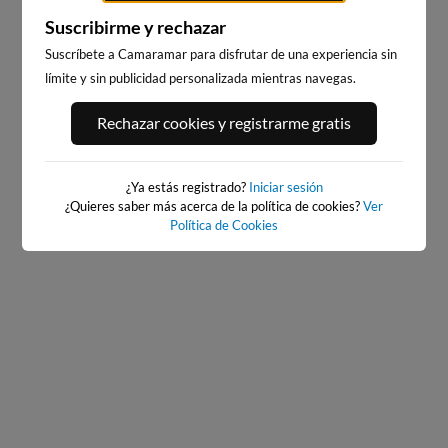
Suscribirme y rechazar
Suscríbete a Camaramar para disfrutar de una experiencia sin
límite y sin publicidad personalizada mientras navegas.
BAIONA_SANTA_MARTA
BAIONA
Rechazar cookies y registrarme gratis
264km · Baiona
264km · Baiona
0.1 m
CHOPI
0.1 m
CHOPI
¿Ya estás registrado?
Iniciar sesión
¿Quieres saber más acerca de la política de cookies?
Ver
Política de Cookies