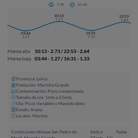
7:39
21:42
10:13
22:53
2.73
2.64
16:31
03:44
1.33
1.27
Marea alta
10:13 - 2.73 / 22:53 - 2.64
Marea baja
03:44 - 1.27 / 16:31 - 1.33
Provincia: Leiría
Población: Marinha Grande
Contaminación: Poco contaminada
Tamaño de ola: 1mts a 2,5mts
Ola: Picos Variables y Maniobrables
Fondo: Arena
Locales: Muchos
Condiciones idóneas San Pedro do
1mts a
Todas
Moell, Marinha Grande
2,5mts - 12s