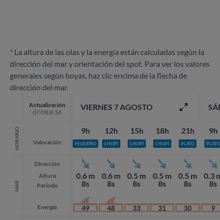
* La altura de las olas y la energía están calculadas según la
dirección del mar y orientación del spot. Para ver los valores
generales según boyas, haz clic encima de la flecha de
dirección del mar.
Actualización
VIERNES 7 AGOSTO
SÁ
07/08 8:34
9h
12h
15h
18h
21h
9h
HORARIO
Valoración
PEQUEÑO
CHOPI
CHOPI
CHOPI
PLATO
PLATO
Dirección
0.6 m
0.6 m
0.5 m
0.5 m
0.5 m
0.3 
Altura
8s
8s
8s
8s
8s
8s
MAR
Periodo
Energía
49
48
33
31
30
9