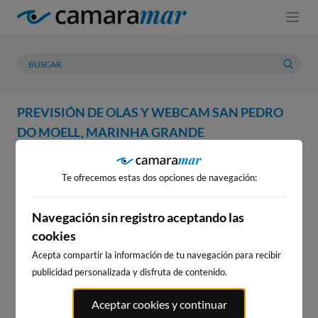
PREVISIÓN DE OLAS Y WEBCAM SAN PEDRO
DO MOELL, MARINHA GRANDE
WEBCAM
PREVISIÓN
METEOROLOGÍA
MAREAS
Te ofrecemos estas dos opciones de navegación:
WEBCAM SAN PEDRO DO
MOELL, MARINHA GRANDE
Navegación sin registro aceptando las
cookies
Acepta compartir la información de tu navegación para recibir
publicidad personalizada y disfruta de contenido.
WEBCAMS CERCANAS
Aceptar cookies y continuar