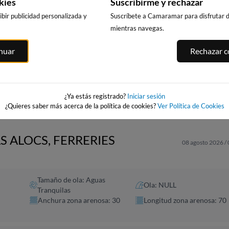
kies
Suscribirme y rechazar
bir publicidad personalizada y
Suscríbete a Camaramar para disfrutar de
mientras navegas.
CALA DELS
PUNTA PRIMA,
PLATJA LLARG
ITGES
inuar
Rechazar co
LLENGUADETS,
SALOU
SALOU
es
SALOU
264km · Salou
264km · Salou
264km · Salou
0.0 m
0.0 m
CHOPI
CHOPI
0.0 m
CHOPI
¿Ya estás registrado?
Iniciar sesión
¿Quieres saber más acerca de la política de cookies?
Ver Política de Cookies
S ALOCS, FERRERIES
08 agosto 2026 /
Tamaño de ola: Aguas
Ola: NULL
Tranquilas
Anchura zona arenosa: 30
Longitud zona arenosa: 70