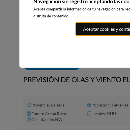
Navegación sin registro aceptando las coo
Acepta compartir la información de tu navegación para reci
disfruta de contenido.
PLAYA EL
PORT ANDRATX
PLAYA DE S
Aceptar cookies y cont
MASNOU
148km · Andratx
226km · Sitg
212km · El Masnou
0.0 m
CHOPI
0.0 m
CHOPI
ALERTAS DE OLAS
PREVISIÓN DE OLAS Y VIENTO EL
Provincia: Balears
Población: Ferreries
Fondo: Arena Roca
Locales: NULL
Orientación: NW