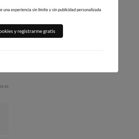
 una experiencia sin límite y sin publicidad personalizada
PLAYA DEL
A,
PLATJA DE
PLAYA DEL FORT
okies y registrarme gratis
ALGUER
LLEVANT - ELS
301km · Vinarós
284km · Ametlla de
PILONS
Mar
0.1 m
CHOPI
266km · Salou
0.0 m
CHOPI
0.0 m
CHOPI
 05:41