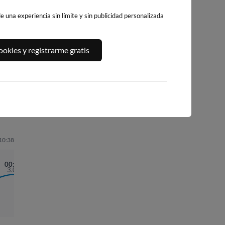
 una experiencia sin límite y sin publicidad personalizada
PENEDO DO GALO
PLAYA DE SAN
PLAYA DE COVAS
okies y registrarme gratis
ROMAN (AREA
100km · Viveiro
100km · Viveiro
GRANDE)
0.0 m
CHOPI
0.0 m
CHOPI
102km · O Vicedo
0.0 m
CHOPI
 10:38
00:14
3.07