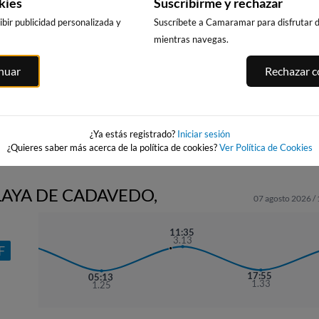
kies
Suscribirme y rechazar
bir publicidad personalizada y
Suscríbete a Camaramar para disfrutar de
mientras navegas.
PLAYA DA
BURELA
ILLA PACHA
inuar
Rechazar co
RAPADOIRA
80km · Burela
54km · Ribadeo
eo
71km · Foz
0.0 m
0.2 m
CHOPI
CHOPI
0.2 m
CHOPI
¿Ya estás registrado?
Iniciar sesión
¿Quieres saber más acerca de la política de cookies?
Ver Política de Cookies
LAYA DE CADAVEDO,
07 agosto 2026 /
22:53
11:35
3.19
3.13
F
17:55
05:13
1.33
1.25