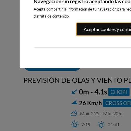
Navegación sin registro aceptando las coo
Acepta compartir la información de tu navegación para reci
disfruta de contenido.
PLAYA DE
PLAYA DE
RIBADEO
Aceptar cookies y cont
SALINAS, SALINAS
SALINAS, SALINAS
54km · Ribad
ESTE
OESTE
0.2 m
CHOPI
33km · Salinas
33km · Salinas
0.3 m
0.3 m
CHOPI
CHOPI
ALERTAS DE OLAS
PREVISIÓN DE OLAS Y VIENTO P
0m - 4.1s
CHOPI
26 Km/h
CROSS OF
Max. 21ºc - Min. 20ºc
7:19
21:41