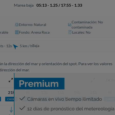
Marea baja
05:13 - 1.25 / 17:55 - 1.33
Contaminación: No
Entorno: Natural
contaminada
rable
Fondo: Arena Roca
Locales: No
Baja
ts - 12s
5 km / h
ún la dirección del mar y orientación del spot. Para ver los valores
dirección del mar.
SÁBADO 8 AGOSTO
DOM
21h
9h
12h
15h
18h
21h
9h
CHOPI
CHOPI
PLATO
CHOPI
CHOPI
PLATO
CHOPI