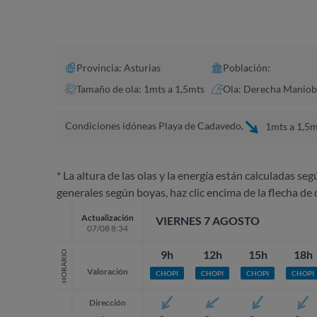
Provincia: Asturias
Población:
Tamaño de ola: 1mts a 1,5mts
Ola: Derecha Maniob
Condiciones idóneas Playa de Cadavedo,
1mts a 1,5m
* La altura de las olas y la energía están calculadas seg
generales según boyas, haz clic encima de la flecha de 
Actualización
VIERNES 7 AGOSTO
07/08 8:34
9h
12h
15h
18h
HORARIO
Valoración
CHOPI
CHOPI
CHOPI
CHOPI
Dirección