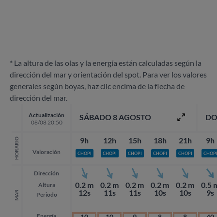
* La altura de las olas y la energía están calculadas según la
dirección del mar y orientación del spot. Para ver los valores
generales según boyas, haz clic encima de la flecha de
dirección del mar.
Actualización
SÁBADO 8 AGOSTO
DO
08/08 20:50
9h
12h
15h
18h
21h
9h
HORARIO
Valoración
CHOPI
CHOPI
CHOPI
CHOPI
CHOPI
CHOP
Dirección
0.2 m
0.2 m
0.2 m
0.2 m
0.2 m
0.5 
Altura
12s
11s
11s
10s
10s
9s
MAR
Periodo
Energía
10
10
9
8
8
40