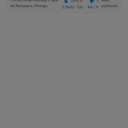
de Robayera, Miengo
subiendo
1,5mts - 12s
km / h