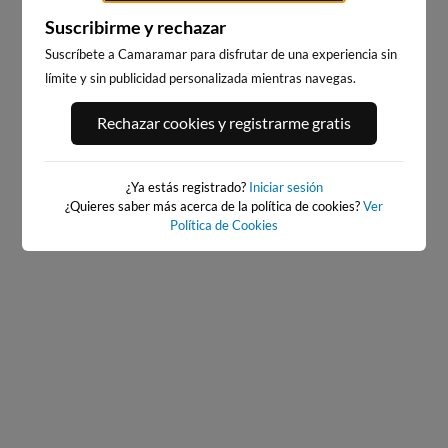
Suscribirme y rechazar
Suscríbete a Camaramar para disfrutar de una experiencia sin
límite y sin publicidad personalizada mientras navegas.
PLAYA DE EL RIS
EL BRUSCO
Rechazar cookies y registrarme gratis
36km · Arnuero
41km · Noja
0.4 m
0.4 m
CHOPI
CHOPI
¿Ya estás registrado?
Iniciar sesión
¿Quieres saber más acerca de la política de cookies?
Ver
Política de Cookies