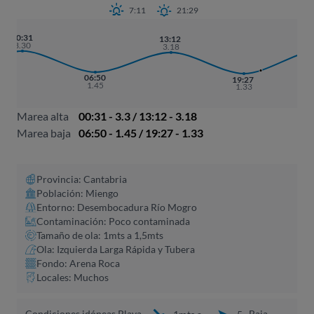
7:11
21:29
0
00:31
13:12
3.30
3.18
06:50
19:27
1.45
1.33
Marea alta
00:31 - 3.3 / 13:12 - 3.18
Marea baja
06:50 - 1.45 / 19:27 - 1.33
Provincia: Cantabria
Población: Miengo
Entorno: Desembocadura Río Mogro
Contaminación: Poco contaminada
Tamaño de ola: 1mts a 1,5mts
Ola: Izquierda Larga Rápida y Tubera
Fondo: Arena Roca
Locales: Muchos
Condiciones idóneas Playa
Baja
1mts a
5