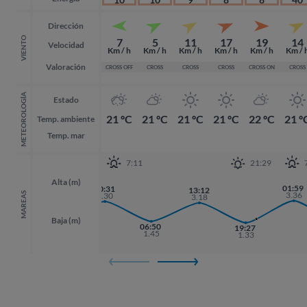
Dirección
VIENTO
7
5
11
17
19
14
Velocidad
Km / h
Km / h
Km / h
Km / h
Km / h
Km / 
Valoración
CROSS OFF
CROSS
CROSS
CROSS
CROSS ON
CROSS
METEOROLOGÍA
Estado
21 ºC
21 ºC
21 ºC
21 ºC
22 ºC
21 º
Temp. ambiente
Temp. mar
7:11
21:29
Alta (m)
01:59
01:59
00:31
13:12
3.36
3.36
MAREAS
3.30
3.18
Baja (m)
06:50
17:54
19:27
19:27
1.45
1.35
1.33
1.33