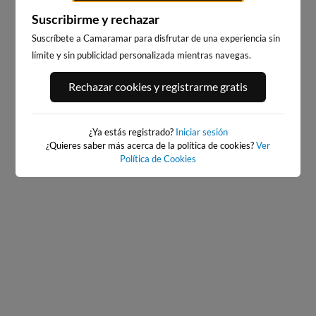
Suscribirme y rechazar
Suscríbete a Camaramar para disfrutar de una experiencia sin
límite y sin publicidad personalizada mientras navegas.
PLAYA DE SITGES
PLAYA EL MASNOU
229km · Sitges
232km · El Masnou
Rechazar cookies y registrarme gratis
0.1 m
0.0 m
CHOPI
CHOPI
¿Ya estás registrado?
Iniciar sesión
¿Quieres saber más acerca de la política de cookies?
Ver
Política de Cookies