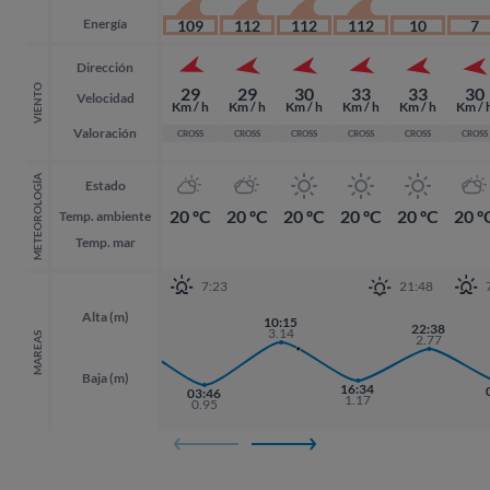
Energía
109
112
112
112
10
7
Dirección
VIENTO
29
29
30
33
33
30
Velocidad
Km / h
Km / h
Km / h
Km / h
Km / h
Km / 
Valoración
CROSS
CROSS
CROSS
CROSS
CROSS
CROSS
METEOROLOGÍA
Estado
20 ºC
20 ºC
20 ºC
20 ºC
20 ºC
20 º
Temp. ambiente
Temp. mar
7:23
21:48
Alta (m)
10:15
21:35
22:38
22:38
3.14
2.95
MAREAS
2.77
2.77
Baja (m)
16:34
03:46
1.17
0.95