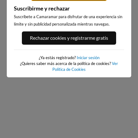
Suscribirme y rechazar
Suscríbete a Camaramar para disfrutar de una experiencia sin
límite y sin publicidad personalizada mientras navegas.
Rechazar cookies y registrarme gratis
PLAYA DE SAN ROMAN
RIÑO
PLAYA 
(AREA GRANDE)
 · Cariño
17km · V
14km · O Vicedo
 m
0.3 m
¿Ya estás registrado?
Iniciar sesión
CHOPI
C
0.4 m
CHOPI
¿Quieres saber más acerca de la política de cookies?
Ver
Política de Cookies