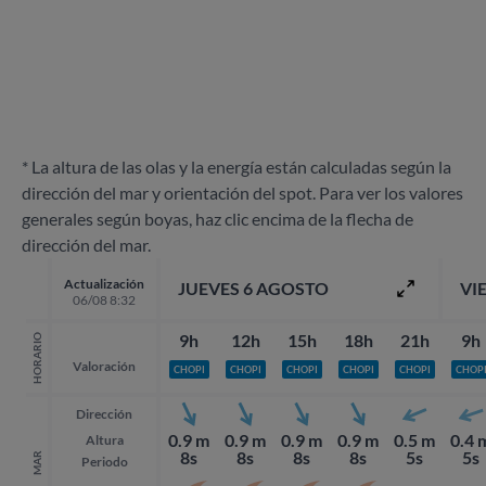
* La altura de las olas y la energía están calculadas según la
dirección del mar y orientación del spot. Para ver los valores
generales según boyas, haz clic encima de la flecha de
dirección del mar.
Actualización
JUEVES 6 AGOSTO
VI
06/08 8:32
9h
12h
15h
18h
21h
9h
HORARIO
Valoración
CHOPI
CHOPI
CHOPI
CHOPI
CHOPI
CHOP
Dirección
0.9 m
0.9 m
0.9 m
0.9 m
0.5 m
0.4 
Altura
8s
8s
8s
8s
5s
5s
MAR
Periodo