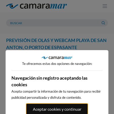
PREVISIÓN DE OLAS Y WEBCAM PLAYA DE SAN
ANTON, O PORTO DE ESPASANTE
WEBCAM
PREVISIÓN
METEOROLOGÍA
MAREAS
Te ofrecemos estas dos opciones de navegación:
WEBCAM PLAYA DE SAN
ANTON, O PORTO DE
Navegación sin registro aceptando las
cookies
ESPASANTE
Acepta compartir la información de tu navegación para recibir
publicidad personalizada y disfruta de contenido.
WEBCAMS CERCANAS
Aceptar cookies y continuar