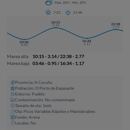
Max. 20ºc - Min. 20ºc
7:23
21:48
10:15
22:38
3.14
2.77
16:34
03:46
1.17
0.95
Marea alta
10:15 - 3.14 / 22:38 - 2.77
Marea baja
03:46 - 0.95 / 16:34 - 1.17
Provincia: A Coruña​
Población: O Porto de Espasante
Entorno: Pueblo
Contaminación: No contaminada
Tamaño de ola: 1mts
Ola: Picos Variables Rápidos y Maniobrables
Fondo: Arena
Locales: No