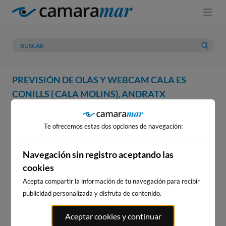
PREVISIÓN DE OLAS Y WEBCAM CALA ES
CONILLS ( CALA MOLINS), ANDRATX
WEBCAM
PREVISIÓN
METEOROLOGÍA
MAREAS
Te ofrecemos estas dos opciones de navegación:
WEBCAM CALA ES CONILLS (
CALA MOLINS), ANDRATX
Navegación sin registro aceptando las
cookies
Acepta compartir la información de tu navegación para recibir
publicidad personalizada y disfruta de contenido.
WEBCAMS CERCANAS
Aceptar cookies y continuar