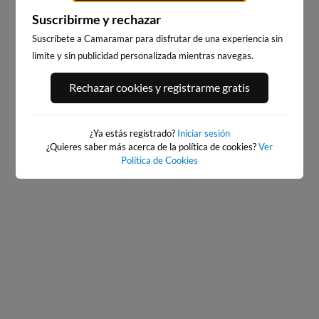
Suscribirme y rechazar
Suscríbete a Camaramar para disfrutar de una experiencia sin
límite y sin publicidad personalizada mientras navegas.
PORT ANDRATX
PLAYA DEL FORTI
Rechazar cookies y registrarme gratis
4km · Andratx
188km · Vinarós
0.1 m
CHOPI
¿Ya estás registrado?
Iniciar sesión
¿Quieres saber más acerca de la política de cookies?
Ver
Política de Cookies