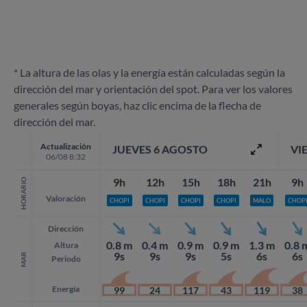
* La altura de las olas y la energía están calculadas según la
dirección del mar y orientación del spot. Para ver los valores
generales según boyas, haz clic encima de la flecha de
dirección del mar.
Actualización
JUEVES 6 AGOSTO
VI
06/08 8:32
9h
12h
15h
18h
21h
9h
HORARIO
Valoración
CHOPI
CHOPI
CHOPI
CHOPI
MALO
CHOP
Dirección
0.8 m
0.4 m
0.9 m
0.9 m
1.3 m
0.8 
Altura
9s
9s
9s
5s
6s
6s
MAR
Periodo
Energía
99
24
117
43
119
38