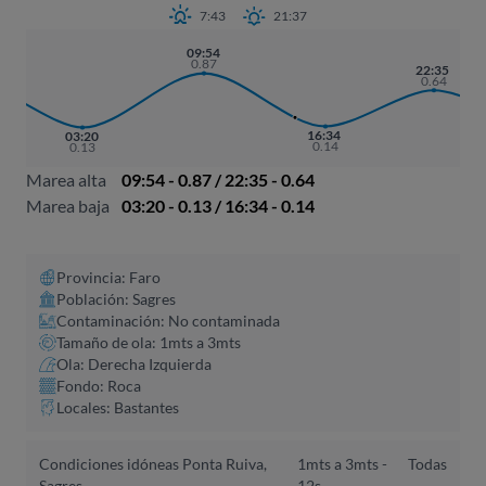
7:43
21:37
09:54
0.87
22:35
0.64
16:34
03:20
0.14
0.13
Marea alta
09:54 - 0.87 / 22:35 - 0.64
Marea baja
03:20 - 0.13 / 16:34 - 0.14
Provincia: Faro
Población: Sagres
Contaminación: No contaminada
Tamaño de ola: 1mts a 3mts
Ola: Derecha Izquierda
Fondo: Roca
Locales: Bastantes
Condiciones idóneas Ponta Ruiva,
1mts a 3mts -
Todas
Sagres
12s