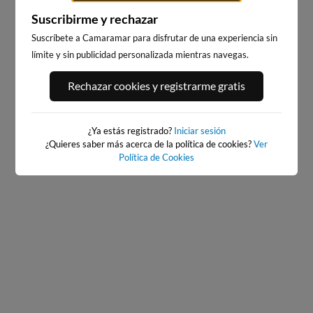
Suscribirme y rechazar
Suscríbete a Camaramar para disfrutar de una experiencia sin
límite y sin publicidad personalizada mientras navegas.
B
PLAYA DEL PALMAR, VEJER
BAIONA
Rechazar cookies y registrarme gratis
DE LA FRONTERA
56
561km · Baiona
274km · Vejer de la Frontera
0.
0.1 m
CHOPI
0.2 m
CHOPI
¿Ya estás registrado?
Iniciar sesión
¿Quieres saber más acerca de la política de cookies?
Ver
Política de Cookies