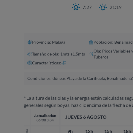
7:27
21:19
Provincia: Málaga
Población: Benalmád
Ola: Picos Variables 
Tamaño de ola: 1mts a1,5mts
Tuberos
Características:
Condiciones idóneas Playa de la Carihuela, Benalmádena
* La altura de las olas y la energía están calculadas seg
generales según boyas, haz clic encima de la flecha de 
Actualización
JUEVES 6 AGOSTO
06/08 3:04
9h
12h
15h
18h