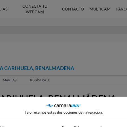
CONECTA TU
CIAS
CONTACTO
MULTICAM
FAVO
WEBCAM
 LA CARIHUELA, BENALMÁDENA
MAREAS
REGÍSTRATE
CARIHUELA, BENALMÁDENA
Te ofrecemos estas dos opciones de navegación: