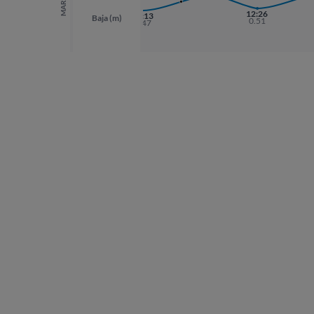
MAREAS
12:26
00:13
Baja (m)
0.51
0.47