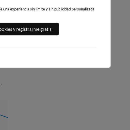
 una experiencia sin límite y sin publicidad personalizada
PLATJA CENTRO
PLAYA DE
LA PLAYA DE
okies y registrarme gratis
LA VILA JOIOSA
LEVANTE
L'ALBIR
BENIDORM
ello
435km · Villajoyosa
452km · l'Alfàs del 
446km · Benidorm
0.0 m
CHOPI
0.0 m
CHOPI
 /
01:27
0.49