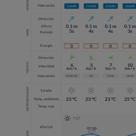
HORARIO
Valoración
CHOPI
CHOPI
CHOPI
CHOPI
Dirección
0.1 m
0.1 m
0.1 m
0.1 m
Altura
5s
4s
4s
3s
MAR
Periodo
Energía
0
0
0
0
Dirección
VIENTO
6
3
7
10
Velocidad
Km / h
Km / h
Km / h
Km / h
Valoración
CROSS OFF
ON
CROSS
CROSS
METEOROLOGÍA
Estado
23 ºC
23 ºC
23 ºC
25 ºC
Temp. ambiente
Temp. mar
7:27
18:52
Alta (m)
07:30
0.84
0.77