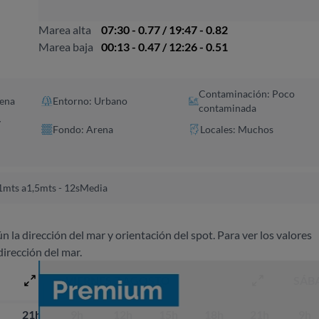
Marea alta
07:30 - 0.77 / 19:47 - 0.82
Marea baja
00:13 - 0.47 / 12:26 - 0.51
Contaminación: Poco
ena
Entorno: Urbano
contaminada
y
Fondo: Arena
Locales: Muchos
1mts a1,5mts - 12s
Media
ún la dirección del mar y orientación del spot. Para ver los valores
dirección del mar.
VIERNES 7 AGOSTO
SÁB
21h
9h
12h
15h
18h
21h
9h