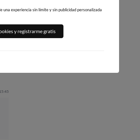
 una experiencia sin límite y sin publicidad personalizada
PLAYA VORAMAR
PLAYA DE GANDIA
PLAYA DE PILES
okies y registrarme gratis
61km · Benicasim
61km · Gandía
72km · Piles
de
0.1 m
0.2 m
0.1 m
CHOPI
CHOPI
CHOPI
 15:45