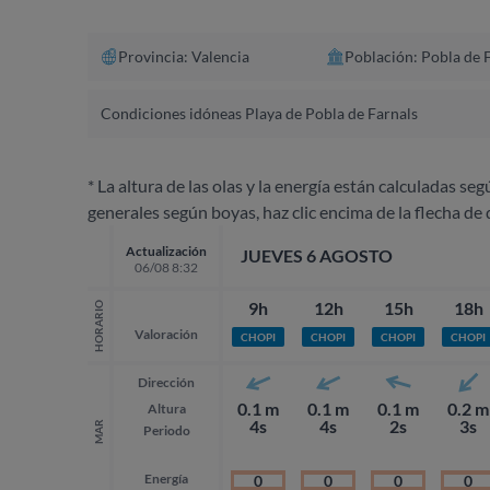
Provincia: Valencia
Población: Pobla de 
Condiciones idóneas Playa de Pobla de Farnals
* La altura de las olas y la energía están calculadas seg
generales según boyas, haz clic encima de la flecha de 
Actualización
JUEVES 6 AGOSTO
06/08 8:32
9h
12h
15h
18h
HORARIO
Valoración
CHOPI
CHOPI
CHOPI
CHOPI
Dirección
0.1 m
0.1 m
0.1 m
0.2 m
Altura
4s
4s
2s
3s
MAR
Periodo
Energía
0
0
0
0