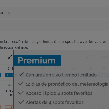
Farnals
ún la dirección del mar y orientación del spot. Para ver los valores
dirección del mar.
VIERNES 7 AGOSTO
SÁB
21h
9h
12h
15h
18h
21h
9h
CHOPI
CHOPI
CHOPI
CHOPI
CHOPI
PLATO
CHOPI
0.1 m
0 m
0 m
0 m
0.1 m
0.1 m
0 m
3s
3s
1s
2s
3s
4s
3s
0
0
0
0
0
0
0