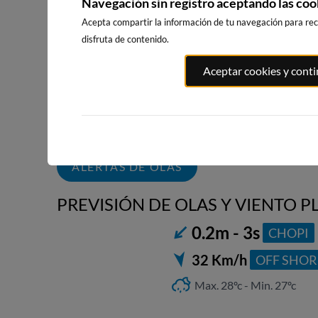
Navegación sin registro aceptando las coo
Acepta compartir la información de tu navegación para reci
disfruta de contenido.
PLAYA DE
PLAYA DE LA
PLAYA DE
Aceptar cookies y cont
ALBORAYA
PATACONA
MALVARROS
LAS ARENAS
9km · Saboya
10km · Alboraia
VALENCIA
0.2 m
0.2 m
CHOPI
CHOPI
12km · Valenc
0.2 m
CHOPI
ALERTAS DE OLAS
PREVISIÓN DE OLAS Y VIENTO P
0.2m - 3s
CHOPI
32 Km/h
OFF SHOR
Max. 28ºc - Min. 27ºc