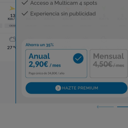
13
5
13
18
18
5
5
Km / h
Km / h
Km / h
Km / h
Km / h
Km / h
Km / h
E
CROSS
CROSS ON
CROSS ON
CROSS ON
CROSS OFF
GLASS
CROSS
27 ºC
28 ºC
28 ºC
28 ºC
28 ºC
27 ºC
27 ºC