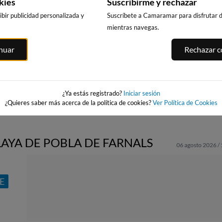
kies
Suscribirme y rechazar
bir publicidad personalizada y
Suscríbete a Camaramar para disfrutar de
mientras navegas.
PLAYA DEL
PLAYA DE CANET
PLAYA DEL
inuar
Rechazar co
A -
CABAÑAL - LAS
D'EN BERENGUER
GURUGÚ
,
ARENAS
13km · Canet d'En
53km · El Grao 
Berenguer
Castellón
13km · Valencia
0.2 m
0.1 m
ia
CHOPI
CHOPI
0.2 m
CHOPI
¿Ya estás registrado?
Iniciar sesión
¿Quieres saber más acerca de la política de cookies?
Ver Política de Cookies
LAYA DE POBLA DE FARNALS
06 agosto 2026 /
E