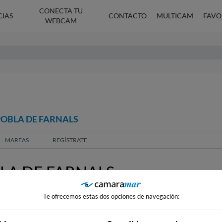
CONECTA TU
CIAS
CONTACTO
MULTICAM
FAVO
WEBCAM
POBLA DE FARNALS
MAREAS
REGÍSTRATE
LA DE FARNALS
Te ofrecemos estas dos opciones de navegación: