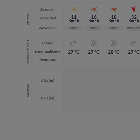
Dirección
VIENTO
11
16
18
32
Velocidad
Km / h
Km / h
Km / h
Km / h
Valoración
CROSS
CROSS
CROSS
OFF SHOR
METEOROLOGÍA
Estado
27 ºC
27 ºC
28 ºC
27 ºC
Temp. ambiente
Temp. mar
Alta (m)
MAREAS
Baja (m)