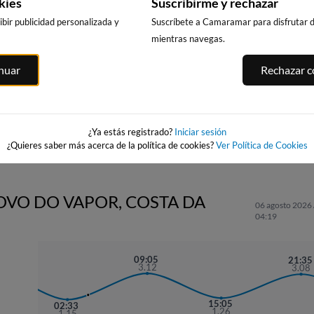
kies
Suscribirme y rechazar
bir publicidad personalizada y
Suscríbete a Camaramar para disfrutar de
mientras navegas.
ANTA_MARTA
PLAYA DE PATOS -
PLAYA DE
PLAYA DE PATOS
inuar
Rechazar co
WAIRA
RODEIRA
na
395km · Nigrán
(CANGAS DO
395km · Nigrán
MORRAZO)
0.3 m
CHOPI
0.3 m
CHOPI
407km · Cangas
0.0 m
CHOPI
¿Ya estás registrado?
Iniciar sesión
¿Quieres saber más acerca de la política de cookies?
Ver Política de Cookies
COVO DO VAPOR, COSTA DA
06 agosto 2026 
04:19
3
09:05
21:35
5
3.12
3.08
15:05
02:33
1.26
1.15