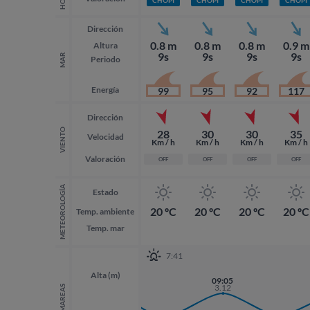
Dirección
0.8 m
0.8 m
0.8 m
0.9 m
Altura
9s
9s
9s
9s
MAR
Periodo
Energía
99
95
92
117
Dirección
VIENTO
28
30
30
35
Velocidad
Km / h
Km / h
Km / h
Km / h
Valoración
OFF
OFF
OFF
OFF
METEOROLOGÍA
Estado
20 ºC
20 ºC
20 ºC
20 ºC
Temp. ambiente
Temp. mar
7:41
Alta (m)
20:33
09:05
3.25
3.12
MAREAS