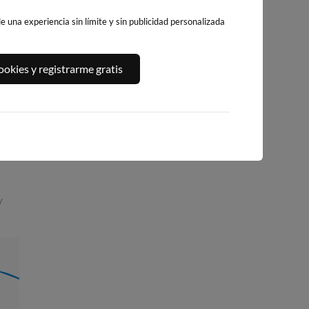
 una experiencia sin límite y sin publicidad personalizada
PUERTO DE
WEBCAM PLAYA
PLAYA DE AGRE
okies y registrarme gratis
CANGAS
DE MENDUIÑA
415km · Bueu
(RÍA DE ALDAN)
407km · Cangas
0.0 m
CHOPI
410km · Menduiña
0.0 m
CHOPI
0.0 m
CHOPI
/
03:43
1.29