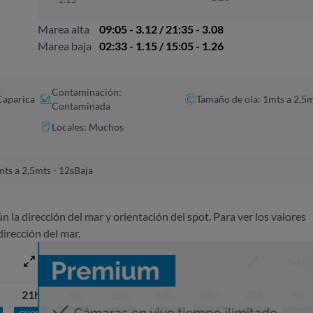
Marea alta
09:05 - 3.12 / 21:35 - 3.08
Marea baja
02:33 - 1.15 / 15:05 - 1.26
Contaminación:
Caparica
Tamaño de ola: 1mts a 2,5
Contaminada
Locales: Muchos
ts a 2,5mts - 12s
Baja
ún la dirección del mar y orientación del spot. Para ver los valores
dirección del mar.
VIERNES 7 AGOSTO
SÁB
21h
9h
12h
15h
18h
21h
9h
CHOPI
CHOPI
CHOPI
CHOPI
CHOPI
CHOPI
CHOPI