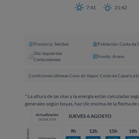
7:41
21:42
Provincia: Setúbal
Población: Costa da 
Ola: Izquierdas
Fondo: Arena
Contundentes
Condiciones idóneas Covo do Vapor, Costa da Caparica
1m
* La altura de las olas y la energía están calculadas seg
generales según boyas, haz clic encima de la flecha de 
Actualización
JUEVES 6 AGOSTO
06/08 3:04
9h
12h
15h
18h
HORARIO
Valoración
CHOPI
CHOPI
CHOPI
CHOPI