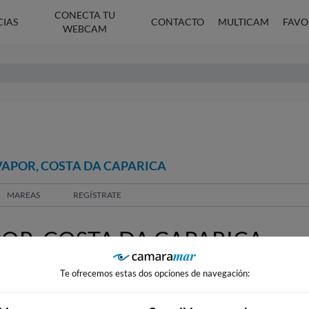
CONECTA TU
CIAS
CONTACTO
MULTICAM
FAVO
WEBCAM
VAPOR, COSTA DA CAPARICA
MAREAS
REGÍSTRATE
R, COSTA DA CAPARICA
Te ofrecemos estas dos opciones de navegación: