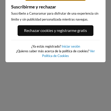
Suscribirme y rechazar
Suscríbete a Camaramar para disfrutar de una experiencia sin
límite y sin publicidad personalizada mientras navegas.
PORT ANDRATX
PLAYA DEL FORTI
Rechazar cookies y registrarme gratis
5km · Andratx
188km · Vinarós
0.1 m
CHOPI
¿Ya estás registrado?
Iniciar sesión
¿Quieres saber más acerca de la política de cookies?
Ver
Política de Cookies