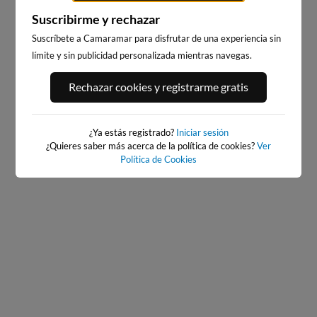
Suscribirme y rechazar
Suscríbete a Camaramar para disfrutar de una experiencia sin
límite y sin publicidad personalizada mientras navegas.
PORT ANDRATX
PLAYA DE SITGES
Rechazar cookies y registrarme gratis
28km · Andratx
204km · Sitges
0.1 m
CHOPI
¿Ya estás registrado?
Iniciar sesión
¿Quieres saber más acerca de la política de cookies?
Ver
Política de Cookies