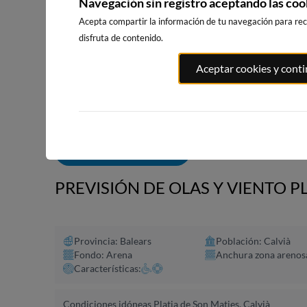
Navegación sin registro aceptando las coo
Acepta compartir la información de tu navegación para reci
disfruta de contenido.
PORT ANDRATX
PLAYA DE SITGES
PLAYA DEL 
Aceptar cookies y cont
13km · Andratx
201km · Sitges
205km · Vina
0.1 m
0.1 m
CHOPI
CHOPI
ALERTAS DE OLAS
PREVISIÓN DE OLAS Y VIENTO PL
Provincia: Balears
Población: Calvià
Fondo: Arena
Anchura zona arenos
Características:
Condiciones idóneas Platja de Son Maties, Calvià