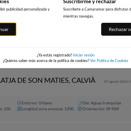
kies
Suscribirme y rechazar
bir publicidad personalizada y
Suscríbete a Camaramar para disfrutar de
mientras navegas.
PLAYA DE
PLAYA DE LA
PUNTA PRIMA
FORTI
inuar
Rechazar co
BENICARLÓ
PEÑÍSCOLA
SALOU
rós
205km · Benicarló
205km · Peñíscola
208km · Salou
0.1 m
0.1 m
0.1 m
CHOPI
CHOPI
CHOPI
¿Ya estás registrado?
Iniciar sesión
¿Quieres saber más acerca de la política de cookies?
Ver Política de Cookies
ATJA DE SON MATIES, CALVIÀ
07 agosto 2026 /
Entorno: Urbano
Ola: Aguas tranquilas
a: 100
Longitud zona arenosa: 1200
Orientación: W-NW