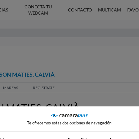
CONECTA TU
CIAS
CONTACTO
MULTICAM
FAVO
WEBCAM
SON MATIES, CALVIÀ
MAREAS
REGÍSTRATE
 MATIES, CALVIÀ
Te ofrecemos estas dos opciones de navegación: