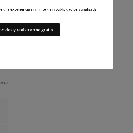
 una experiencia sin límite y sin publicidad personalizada
CALA DELS
PLATJA LLARGA,
,
PLATJA DE
okies y registrarme gratis
LLENGUADETS,
SALOU
LLEVANT - ELS
SALOU
PILONS
209km · Salou
208km · Salou
210km · Salou
0.1 m
CHOPI
0.1 m
0.1 m
CHOPI
CHOPI
 05:08