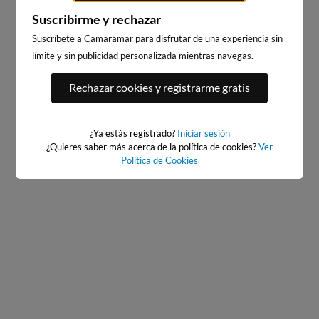
Suscribirme y rechazar
Suscríbete a Camaramar para disfrutar de una experiencia sin
límite y sin publicidad personalizada mientras navegas.
PORT ANDRATX
PLAYA EL MASNOU
Rechazar cookies y registrarme gratis
94km · Andratx
219km · El Masnou
0.1 m
CHOPI
¿Ya estás registrado?
Iniciar sesión
¿Quieres saber más acerca de la política de cookies?
Ver
Política de Cookies