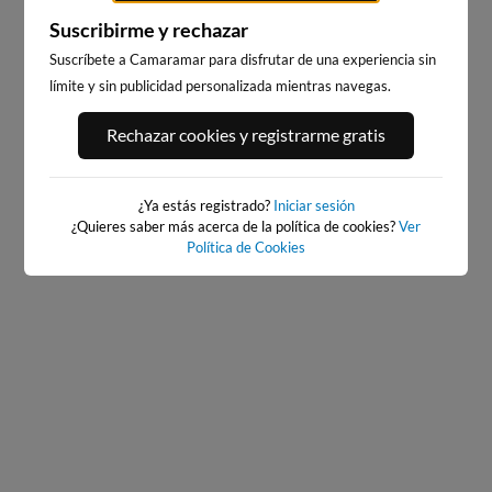
Suscribirme y rechazar
Suscríbete a Camaramar para disfrutar de una experiencia sin
límite y sin publicidad personalizada mientras navegas.
SATURRARAN
ALKOLEA / ARBE, MUTRIKU
3km · Mutriku
1km · Mutriku
0.0 m
Rechazar cookies y registrarme gratis
CHOPI
0.7 m
CHOPI
¿Ya estás registrado?
Iniciar sesión
¿Quieres saber más acerca de la política de cookies?
Ver
Política de Cookies