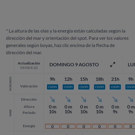
* La altura de las olas y la energía están calculadas según la
dirección del mar y orientación del spot. Para ver los valores
generales según boyas, haz clic encima de la flecha de
dirección del mar.
Actualización
DOMINGO 9 AGOSTO
LU
09/08 8:32
9h
12h
15h
18h
21h
9h
HORARIO
Valoración
CHOPI
CHOPI
CHOPI
CHOPI
CHOPI
CHOP
Dirección
0 m
0 m
0 m
0 m
0 m
0 m
Altura
10s
10s
10s
10s
9s
9s
MAR
Periodo
Energía
0
0
0
0
0
0