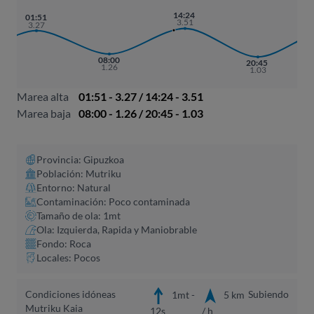
14:24
01:51
3.51
3.27
08:00
20:45
1.26
1.03
Marea alta
01:51 - 3.27 / 14:24 - 3.51
Marea baja
08:00 - 1.26 / 20:45 - 1.03
Provincia: Gipuzkoa
Población: Mutriku
Entorno: Natural
Contaminación: Poco contaminada
Tamaño de ola: 1mt
Ola: Izquierda, Rapida y Maniobrable
Fondo: Roca
Locales: Pocos
Condiciones idóneas
Subiendo
1mt -
5 km
Mutriku Kaia
12s
/ h