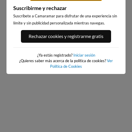
Suscribirme y rechazar
Suscríbete a Camaramar para disfrutar de una experiencia sin
límite y sin publicidad personalizada mientras navegas.
PORT ANDRATX
PLAYA DE SITGES
Rechazar cookies y registrarme gratis
81km · Andratx
208km · Sitges
0.1 m
CHOPI
¿Ya estás registrado?
Iniciar sesión
¿Quieres saber más acerca de la política de cookies?
Ver
Política de Cookies