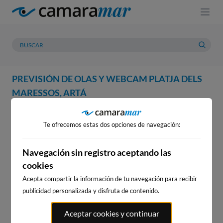
PREVISIÓN DE OLAS Y WEBCAM PLATJA DELS
MARESSOS, ARTÁ
WEBCAM
PREVISIÓN
METEOROLOGÍA
MAREAS
Te ofrecemos estas dos opciones de navegación:
WEBCAM PLATJA DELS
MARESSOS, ARTÁ
Navegación sin registro aceptando las
cookies
Acepta compartir la información de tu navegación para recibir
publicidad personalizada y disfruta de contenido.
WEBCAMS CERCANAS
Aceptar cookies y continuar