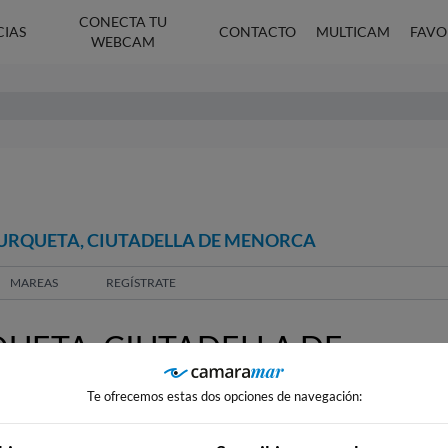
CONECTA TU
CIAS
CONTACTO
MULTICAM
FAVO
WEBCAM
TURQUETA, CIUTADELLA DE MENORCA
MAREAS
REGÍSTRATE
UETA, CIUTADELLA DE
Te ofrecemos estas dos opciones de navegación: