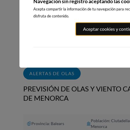
Navegación sin registro aceptando las coo
WEBCAMS CERCANAS
Acepta compartir la información de tu navegación para reci
disfruta de contenido.
Aceptar cookies y cont
PLAYA EL
PORT ANDRATX
PLAYA DE S
MASNOU
138km · Andratx
230km · Sitg
219km · El Masnou
0.1 m
CHOPI
0.0 m
CHOPI
ALERTAS DE OLAS
PREVISIÓN DE OLAS Y VIENTO C
DE MENORCA
Población: Ciutadella
Provincia: Balears
Menorca