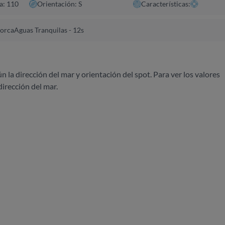
a: 110
Orientación: S
Características:
norca
Aguas Tranquilas - 12s
ún la dirección del mar y orientación del spot. Para ver los valores
dirección del mar.