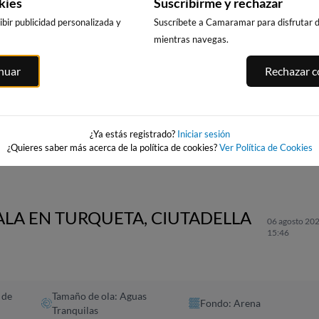
kies
Suscribirme y rechazar
bir publicidad personalizada y
Suscríbete a Camaramar para disfrutar de
mientras navegas.
inuar
Rechazar co
PUNTA PRIMA,
CALA DELS
PLATJA LLARG
ITGES
SALOU
LLENGUADETS,
SALOU
es
SALOU
265km · Salou
265km · Salou
265km · Salou
0.1 m
0.1 m
CHOPI
CHOPI
¿Ya estás registrado?
Iniciar sesión
0.1 m
CHOPI
¿Quieres saber más acerca de la política de cookies?
Ver Política de Cookies
ALA EN TURQUETA, CIUTADELLA
06 agosto 202
15:46
 de
Tamaño de ola: Aguas
Fondo: Arena
Tranquilas