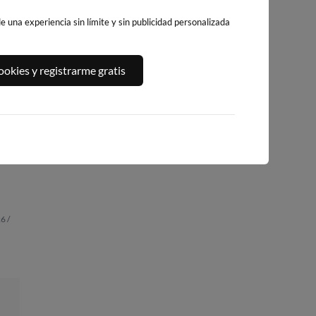
 una experiencia sin límite y sin publicidad personalizada
okies y registrarme gratis
PLAYA DEL
A,
PLATJA DE
PLAYA DEL FORT
ALGUER
LLEVANT - ELS
298km · Vinarós
284km · Ametlla de
PILONS
Mar
0.1 m
CHOPI
267km · Salou
0.1 m
CHOPI
0.1 m
CHOPI
6 /