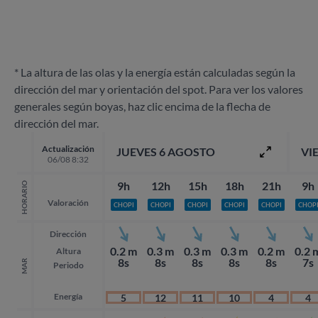
* La altura de las olas y la energía están calculadas según la
dirección del mar y orientación del spot. Para ver los valores
generales según boyas, haz clic encima de la flecha de
dirección del mar.
Actualización
JUEVES 6 AGOSTO
VI
06/08 8:32
9h
12h
15h
18h
21h
9h
HORARIO
Valoración
CHOPI
CHOPI
CHOPI
CHOPI
CHOPI
CHOP
Dirección
0.2 m
0.3 m
0.3 m
0.3 m
0.2 m
0.2 
Altura
8s
8s
8s
8s
8s
7s
MAR
Periodo
Energía
5
12
11
10
4
4