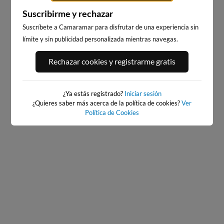
Suscribirme y rechazar
Suscríbete a Camaramar para disfrutar de una experiencia sin
límite y sin publicidad personalizada mientras navegas.
PLAYA DE EL RIS
EL BRUSCO
15km · Arnuero
19km · Noja
Rechazar cookies y registrarme gratis
0.5 m
0.5 m
CHOPI
CHOPI
¿Ya estás registrado?
Iniciar sesión
¿Quieres saber más acerca de la política de cookies?
Ver
Política de Cookies