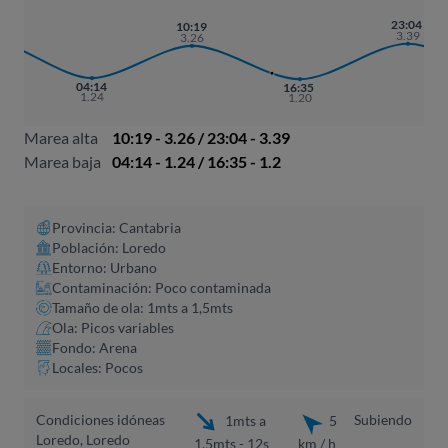
7
23:04
10:19
8
3.39
3.26
04:14
16:35
1.24
1.20
Marea alta
10:19 - 3.26 / 23:04 - 3.39
Marea baja
04:14 - 1.24 / 16:35 - 1.2
Provincia: Cantabria
Población: Loredo
Entorno: Urbano
Contaminación: Poco contaminada
Tamaño de ola: 1mts a 1,5mts
Ola: Picos variables
Fondo: Arena
Locales: Pocos
Condiciones idóneas
Subiendo
1mts a
5
Loredo, Loredo
1,5mts - 12s
km / h