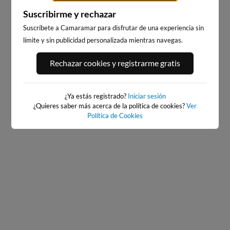
Suscribirme y rechazar
Suscríbete a Camaramar para disfrutar de una experiencia sin
límite y sin publicidad personalizada mientras navegas.
PORT ANDRATX
PLAYA DE SITGES
Rechazar cookies y registrarme gratis
71km · Andratx
180km · Sitges
0.0 m
CHOPI
¿Ya estás registrado?
Iniciar sesión
¿Quieres saber más acerca de la política de cookies?
Ver
Política de Cookies