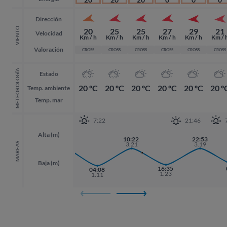
Dirección
VIENTO
20
25
25
27
29
21
Velocidad
Km / h
Km / h
Km / h
Km / h
Km / h
Km / 
Valoración
CROSS
CROSS
CROSS
CROSS
CROSS
CROSS
METEOROLOGÍA
Estado
20 ºC
20 ºC
20 ºC
20 ºC
20 ºC
20 º
Temp. ambiente
Temp. mar
7:22
21:46
Alta (m)
21:49
10:22
22:53
22:53
3.39
3.21
3.19
3.19
MAREAS
Baja (m)
16:35
04:08
1.23
1.11