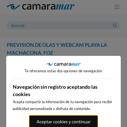
PREVISIÓN DE OLAS Y WEBCAM PLAYA LA
MACHACONA, FOZ
WEBCAM
PREVISIÓN
METEOROLOGÍA
MAREAS
Te ofrecemos estas dos opciones de navegación:
WEBCAM PLAYA LA
MACHACONA, FOZ
Navegación sin registro aceptando las
cookies
Acepta compartir la información de tu navegación para recibir
publicidad personalizada y disfruta de contenido.
WEBCAMS CERCANAS
Aceptar cookies y continuar