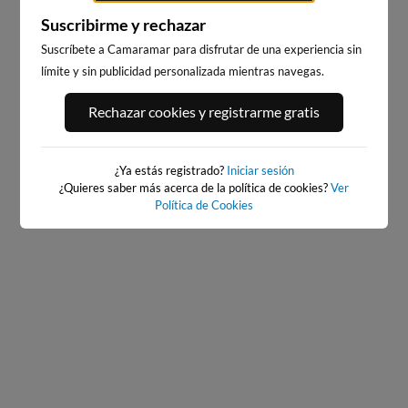
Suscribirme y rechazar
Suscríbete a Camaramar para disfrutar de una experiencia sin
límite y sin publicidad personalizada mientras navegas.
BURELA
PLAYA DA RAPADOIRA
Rechazar cookies y registrarme gratis
3km · Burela
11km · Foz
0.9 m
0.8 m
CHOPI
CHOPI
¿Ya estás registrado?
Iniciar sesión
¿Quieres saber más acerca de la política de cookies?
Ver
Política de Cookies