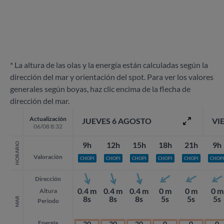
* La altura de las olas y la energía están calculadas según la
dirección del mar y orientación del spot. Para ver los valores
generales según boyas, haz clic encima de la flecha de
dirección del mar.
Actualización
JUEVES 6 AGOSTO
VI
06/08 8:32
9h
12h
15h
18h
21h
9h
HORARIO
Valoración
CHOPI
CHOPI
CHOPI
CHOPI
CHOPI
CHOP
Dirección
0.4 m
0.4 m
0.4 m
0 m
0 m
0 m
Altura
8s
8s
8s
5s
5s
5s
MAR
Periodo
Energía
20
20
20
0
0
0