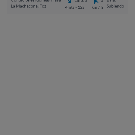
1mts a
5
La Machacona, Foz
Subiendo
4mts - 12s
km / h