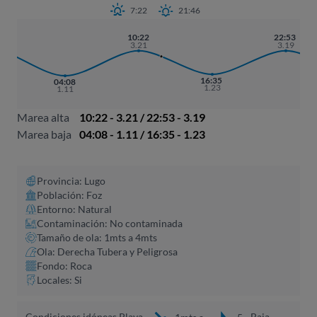
7:22
21:46
10:22
22:53
3.21
3.19
16:35
04:08
1.23
1.11
Marea alta
10:22 - 3.21 / 22:53 - 3.19
Marea baja
04:08 - 1.11 / 16:35 - 1.23
Provincia: Lugo
Población: Foz
Entorno: Natural
Contaminación: No contaminada
Tamaño de ola: 1mts a 4mts
Ola: Derecha Tubera y Peligrosa
Fondo: Roca
Locales: Si
Condiciones idóneas Playa
Baja,