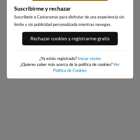
Suscribirme y rechazar
Suscríbete a Camaramar para disfrutar de una experiencia sin
límite y sin publicidad personalizada mientras navegas.
PORT ANDRATX
PLAYA DE LA GRAVA
Rechazar cookies y registrarme gratis
87km · Andratx
125km · Xàbia-Jávea
0.1 m
CHOPI
¿Ya estás registrado?
Iniciar sesión
¿Quieres saber más acerca de la política de cookies?
Ver
Política de Cookies