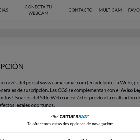
CONECTA TU
CIAS
CONTACTO
MULTICAM
FAVO
WEBCAM
IPCIÓN
cen a través del portal www.camaramar.com (en adelante, la Web
generales de suscripción. Las CGS se complementan con el
Aviso Le
 los Usuarios del Sitio Web con carácter previo a la realización de
efectos legales oportunos.
tomáticamente acepta estas condiciones. Por favor, léalas con aten
Te ofrecemos estas dos opciones de navegación:
vicios conlleva la aceptación plena y sin reservas de todas y cada u