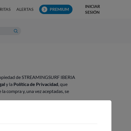
INICIAR
RITAS
ALERTAS
PREMIUM
SESIÓN
), propiedad de STREAMINGSURF IBERIA
gal
y la
Política de Privacidad
, que
 la compra y, una vez aceptadas, se
ción.
na de estas condiciones generales, sin