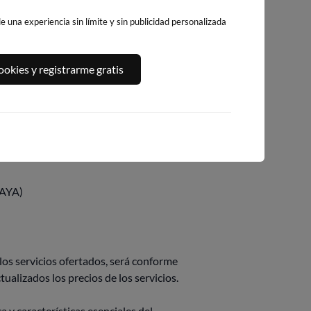
rminados servicios.
 una experiencia sin límite y sin publicidad personalizada
dos para ello, informando
gor en dicho momento.
okies y registrarme gratis
AYA)
s servicios ofertados, será conforme
alizados los precios de los servicios.
y características esenciales del