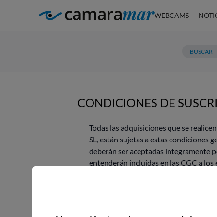
WEBCAMS
NOTI
CONDICIONES DE SUSCR
Todas las adquisiciones que se reali
SL, están sujetas a estas condiciones 
deberán ser aceptadas íntegramente por
entenderán incluidas en las CGC a los 
Al adquirir los servicios en la Web, au
La adquisición de cualquiera de los ser