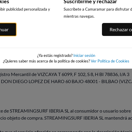
kies
Suscribirme y rechazar
ciones particulares que pudieran ser de aplicación al adquirir dete
bir publicidad personalizada y
Suscríbete a Camaramar para disfrutar de
car las presentes condiciones siempre que existan motivos váli
mientras navegas.
dicha modificación afecte a los contratos que se encuentren en vi
inuar
Rechazar co
DEL SERVICIO
ERIA SL
¿Ya estás registrado?
Iniciar sesión
R
¿Quieres saber más acerca de la política de cookies?
Ver Política de Cookies
istro Mercantil de VIZCAYA T 6099, F 102, S 8, H BI 78836, I/A 3
 DON DIEGO LOPEZ DE HARO 60 BAJO 48001 - BILBAO (VIZC
te de STREAMINGSURF IBERIA SL al consumidor o usuario sobre lo
ervicio objeto de compra. STREAMINGSURF IBERIA SL mantendrá actu
e el servicio ofrecido se corresponde con la descripción técnica 