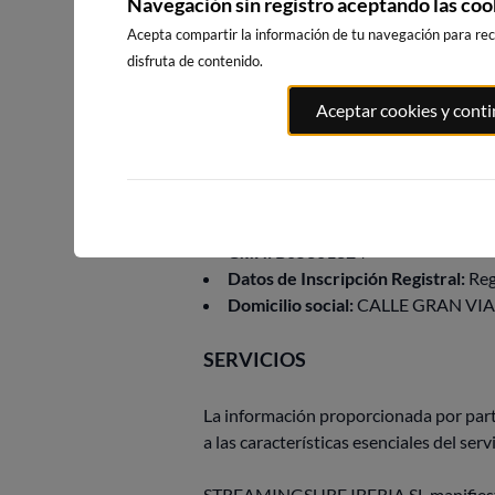
Navegación sin registro aceptando las coo
perjuicio de la aceptación de las condi
Acepta compartir la información de tu navegación para reci
STREAMINGSURF IBERIA SL podrá modifi
disfruta de contenido.
debidamente a los usuarios, y sin que 
Aceptar cookies y cont
IDENTIFICACIÓN DEL TITULAR 
Razón social:
STREAMINGSURF IB
Nombre comercial:
CAMARAMA
C.I.F.:
B05361324
Datos de Inscripción Registral:
Reg
Domicilio social:
CALLE GRAN VIA
SERVICIOS
La información proporcionada por par
a las características esenciales del s
STREAMINGSURF IBERIA SL manifiesta qu