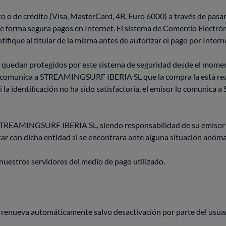
ito o de crédito (Visa, MasterCard, 4B, Euro 6000) a través de pas
de forma segura pagos en Internet. El sistema de Comercio Electró
ntifique al titular de la misma antes de autorizar el pago por Intern
ña quedan protegidos por este sistema de seguridad desde el mome
r comunica a STREAMINGSURF IBERIA SL que la compra la está reali
i la identificación no ha sido satisfactoria, el emisor lo comun
 STREAMINGSURF IBERIA SL, siendo responsabilidad de su emisor c
ar con dicha entidad si se encontrara ante alguna situación anóma
uestros servidores del medio de pago utilizado.
 renueva automáticamente salvo desactivación por parte del usuari