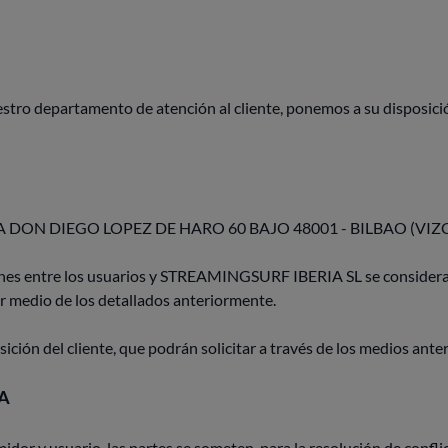
stro departamento de atención al cliente, ponemos a su disposici
 DON DIEGO LOPEZ DE HARO 60 BAJO 48001 - BILBAO (VIZ
ones entre los usuarios y STREAMINGSURF IBERIA SL se considerará
er medio de los detallados anteriormente.
sición del cliente, que podrán solicitar a través de los medios an
A
dor y usuario, las partes se someten, para la resolución de confli