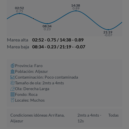
14:38
02:52
0.89
0.75
08:34
0.23
21:19
-0.07
Marea alta
02:52 - 0.75 / 14:38 - 0.89
Marea baja
08:34 - 0.23 / 21:19 - -0.07
Provincia: Faro
Población: Aljezur
Contaminación: Poco contaminada
Tamaño de ola: 2mts a 4mts
Ola: Derecha Larga
Fondo: Roca
Locales: Muchos
Condiciones idóneas Arrifana,
2mts a 4mts -
Todas
Aljezur
12s