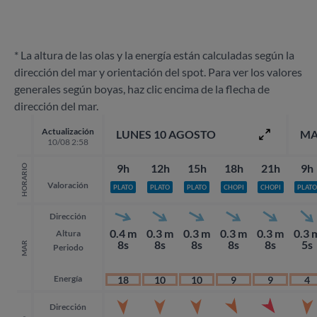
* La altura de las olas y la energía están calculadas según la
dirección del mar y orientación del spot. Para ver los valores
generales según boyas, haz clic encima de la flecha de
dirección del mar.
Actualización
LUNES 10 AGOSTO
MA
10/08 2:58
9h
12h
15h
18h
21h
9h
HORARIO
Valoración
PLATO
PLATO
PLATO
CHOPI
CHOPI
PLATO
Dirección
0.4 m
0.3 m
0.3 m
0.3 m
0.3 m
0.3 
Altura
8s
8s
8s
8s
8s
5s
MAR
Periodo
Energía
18
10
10
9
9
4
Dirección