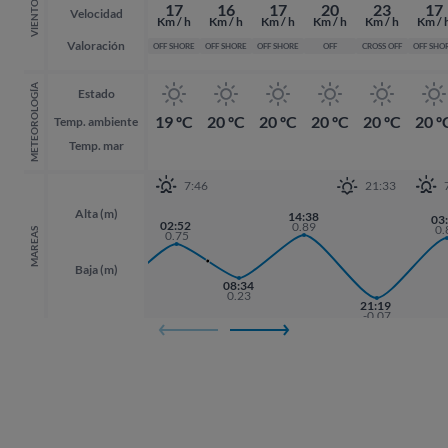
VIENTO
17
16
17
20
23
17
Velocidad
Km / h
Km / h
Km / h
Km / h
Km / h
Km / 
Valoración
OFF SHORE
OFF SHORE
OFF SHORE
OFF
CROSS OFF
OFF SHO
METEOROLOGÍA
Estado
19 ºC
20 ºC
20 ºC
20 ºC
20 ºC
20 º
Temp. ambiente
Temp. mar
7:46
21:33
Alta (m)
14:38
03
03
02:52
0.89
0.
0.
MAREAS
0.75
Baja (m)
08:34
0.23
20:21
21:19
21:19
0.01
-0.07
-0.07