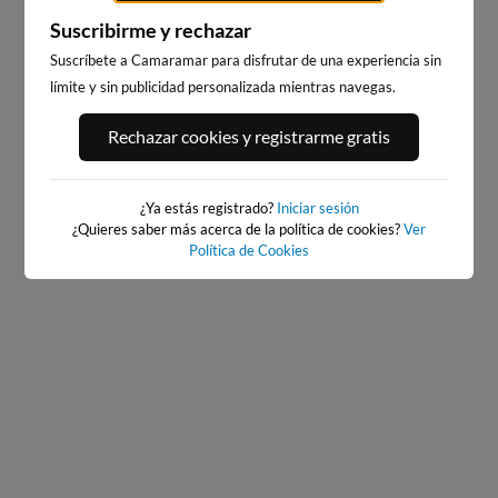
Suscribirme y rechazar
Suscríbete a Camaramar para disfrutar de una experiencia sin
límite y sin publicidad personalizada mientras navegas.
PLAYA DEL PALMAR, VEJER
BAIONA
DE LA FRONTERA
536km · Baiona
Rechazar cookies y registrarme gratis
276km · Vejer de la Frontera
0.0 m
CHOPI
0.2 m
CHOPI
¿Ya estás registrado?
Iniciar sesión
¿Quieres saber más acerca de la política de cookies?
Ver
Política de Cookies