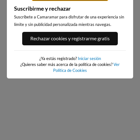
Suscribirme y rechazar
Suscríbete a Camaramar para disfrutar de una experiencia sin
límite y sin publicidad personalizada mientras navegas.
PORT ANDRATX
PLAYA EL MASNOU
Rechazar cookies y registrarme gratis
154km · Andratx
236km · El Masnou
0.0 m
CHOPI
¿Ya estás registrado?
Iniciar sesión
¿Quieres saber más acerca de la política de cookies?
Ver
Política de Cookies