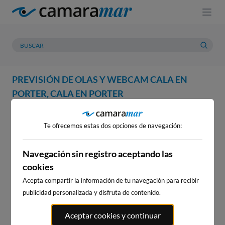
PREVISIÓN DE OLAS Y WEBCAM CALA EN
PORTER, CALA EN PORTER
WEBCAM
PREVISIÓN
METEOROLOGÍA
MAREAS
Te ofrecemos estas dos opciones de navegación:
WEBCAM CALA EN PORTER,
CALA EN PORTER
Navegación sin registro aceptando las
cookies
Acepta compartir la información de tu navegación para recibir
publicidad personalizada y disfruta de contenido.
WEBCAMS CERCANAS
Aceptar cookies y continuar