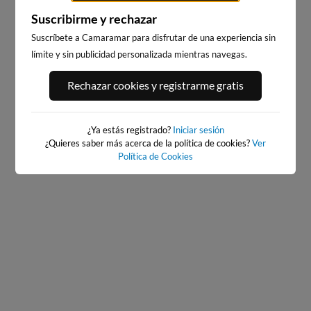
Suscribirme y rechazar
Suscríbete a Camaramar para disfrutar de una experiencia sin
límite y sin publicidad personalizada mientras navegas.
PORT ANDRATX
PLAYA DE SITGES
Rechazar cookies y registrarme gratis
73km · Andratx
183km · Sitges
0.0 m
CHOPI
¿Ya estás registrado?
Iniciar sesión
¿Quieres saber más acerca de la política de cookies?
Ver
Política de Cookies