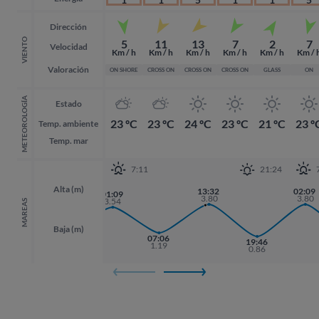
Dirección
VIENTO
5
11
13
7
2
7
Velocidad
Km / h
Km / h
Km / h
Km / h
Km / h
Km / 
Valoración
ON SHORE
CROSS ON
CROSS ON
CROSS ON
GLASS
ON
METEOROLOGÍA
Estado
23 ºC
23 ºC
24 ºC
23 ºC
21 ºC
23 º
Temp. ambiente
Temp. mar
7:11
21:24
Alta (m)
13:32
02:09
02:09
01:09
3.80
3.80
3.80
3.54
MAREAS
Baja (m)
18:41
07:06
19:46
19:46
1.17
1.19
0.86
0.86