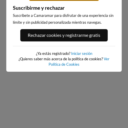
Suscribirme y rechazar
Suscríbete a Camaramar para disfrutar de una experiencia sin
límite y sin publicidad personalizada mientras navegas.
EL BRUSCO
PLAYA DE EL RIS
Rechazar cookies y registrarme gratis
15km · Noja
21km · Arnuero
0.5 m
0.5 m
CHOPI
CHOPI
¿Ya estás registrado?
Iniciar sesión
¿Quieres saber más acerca de la política de cookies?
Ver
Política de Cookies