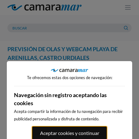
PREVISIÓN DE OLAS Y WEBCAM PLAYA DE
ARENILLAS, CASTRO URDIALES
WEBCAM
PREVISIÓN
METEOROLOGÍA
MAREAS
Te ofrecemos estas dos opciones de navegación:
WEBCAM PLAYA DE ARENILLAS,
CASTRO URDIALES
Navegación sin registro aceptando las
cookies
Acepta compartir la información de tu navegación para recibir
publicidad personalizada y disfruta de contenido.
WEBCAMS CERCANAS
Aceptar cookies y continuar