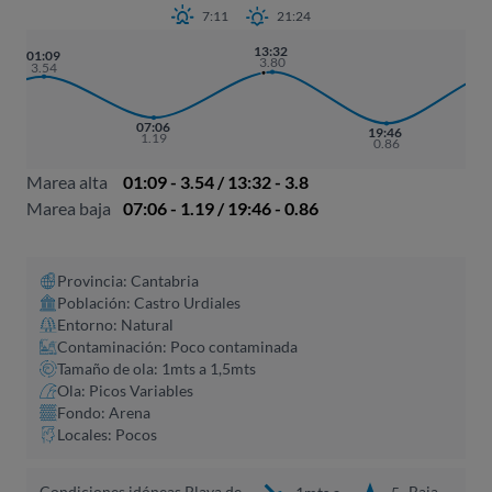
7:11
21:24
13:32
0
01:09
3.80
3.54
07:06
19:46
1.19
0.86
Marea alta
01:09 - 3.54 / 13:32 - 3.8
Marea baja
07:06 - 1.19 / 19:46 - 0.86
Provincia: Cantabria
Población: Castro Urdiales
Entorno: Natural
Contaminación: Poco contaminada
Tamaño de ola: 1mts a 1,5mts
Ola: Picos Variables
Fondo: Arena
Locales: Pocos
Condiciones idóneas Playa de
Baja
1mts a
5