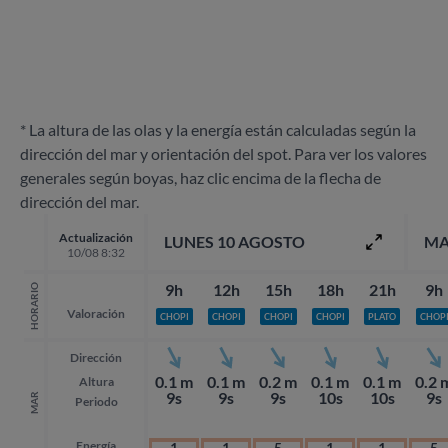
* La altura de las olas y la energía están calculadas según la
dirección del mar y orientación del spot. Para ver los valores
generales según boyas, haz clic encima de la flecha de
dirección del mar.
Actualización
LUNES 10 AGOSTO
MA
10/08 8:32
9h
12h
15h
18h
21h
9h
HORARIO
Valoración
CHOPI
CHOPI
CHOPI
CHOPI
PLATO
CHOP
Dirección
0.1 m
0.1 m
0.2 m
0.1 m
0.1 m
0.2 
Altura
9s
9s
9s
10s
10s
9s
MAR
Periodo
Energía
1
1
5
1
1
5