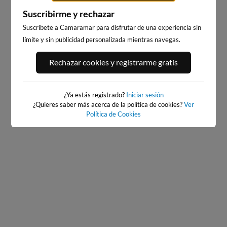
Suscribirme y rechazar
Suscríbete a Camaramar para disfrutar de una experiencia sin
límite y sin publicidad personalizada mientras navegas.
PLAYA DE ALBORAYA
PLAYA DE LA PATACONA
Rechazar cookies y registrarme gratis
0km · Saboya
2km · Alboraia
0.0 m
0.0 m
PLATO
PLATO
¿Ya estás registrado?
Iniciar sesión
¿Quieres saber más acerca de la política de cookies?
Ver
Política de Cookies