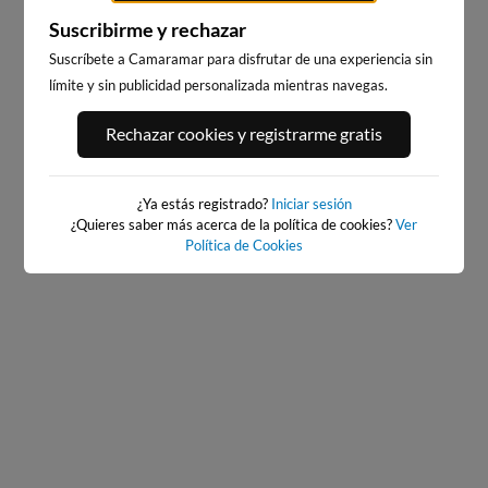
Suscribirme y rechazar
Suscríbete a Camaramar para disfrutar de una experiencia sin
límite y sin publicidad personalizada mientras navegas.
ATXABIRIBIL - SOPELANA
EL BRUSCO
Rechazar cookies y registrarme gratis
1km · Sopelana
40km · Noja
0.4 m
0.3 m
CHOPI
CHOPI
¿Ya estás registrado?
Iniciar sesión
¿Quieres saber más acerca de la política de cookies?
Ver
Política de Cookies