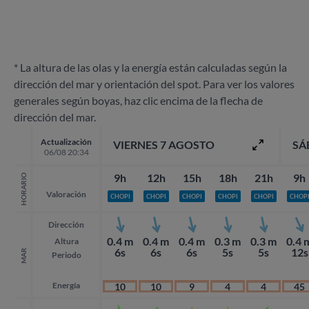
* La altura de las olas y la energía están calculadas según la
dirección del mar y orientación del spot. Para ver los valores
generales según boyas, haz clic encima de la flecha de
dirección del mar.
Actualización
VIERNES 7 AGOSTO
SÁ
06/08 20:34
9h
12h
15h
18h
21h
9h
HORARIO
Valoración
CHOPI
CHOPI
CHOPI
CHOPI
CHOPI
CHOP
Dirección
0.4 m
0.4 m
0.4 m
0.3 m
0.3 m
0.4 
Altura
6s
6s
6s
5s
5s
12s
MAR
Periodo
Energía
10
10
9
4
4
45