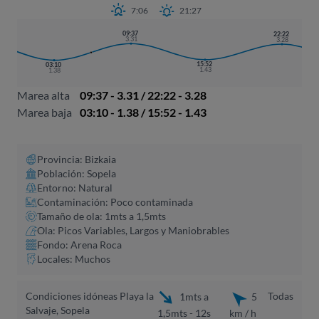
7:06
21:27
09:37
22:22
3.31
3.28
15:52
03:10
1.43
1.38
Marea alta
09:37 - 3.31 / 22:22 - 3.28
Marea baja
03:10 - 1.38 / 15:52 - 1.43
Provincia: Bizkaia
Población: Sopela
Entorno: Natural
Contaminación: Poco contaminada
Tamaño de ola: 1mts a 1,5mts
Ola: Picos Variables, Largos y Maniobrables
Fondo: Arena Roca
Locales: Muchos
Condiciones idóneas Playa la
Todas
1mts a
5
Salvaje, Sopela
1,5mts - 12s
km / h