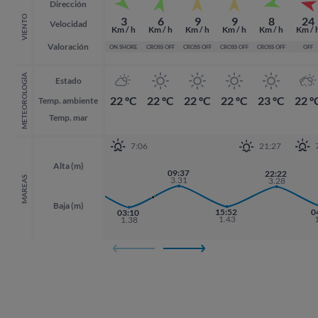
Dirección
VIENTO
3
6
9
9
8
24
Velocidad
Km / h
Km / h
Km / h
Km / h
Km / h
Km / 
Valoración
ON SHORE
CROSS OFF
CROSS OFF
CROSS OFF
CROSS OFF
OFF
METEOROLOGÍA
Estado
22 ºC
22 ºC
22 ºC
22 ºC
23 ºC
22 º
Temp. ambiente
Temp. mar
7:06
21:27
Alta (m)
21:00
09:37
22:22
22:22
3.40
MAREAS
3.31
3.28
3.28
Baja (m)
15:52
0
0
03:10
1.43
1.38