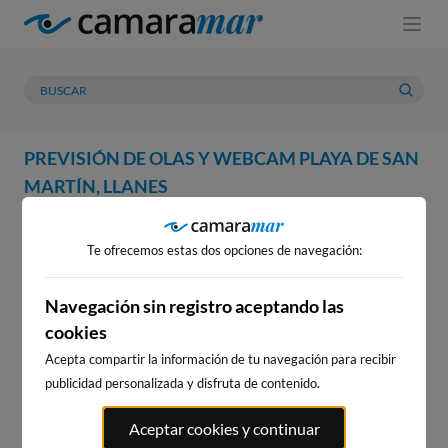
PREVISIÓN DE OLAS Y WEBCAM PLAYA DE SAN
MARTÍN, LLANES
WEBCAM
PREVISIÓN
METEOROLOGÍA
MAREAS
Te ofrecemos estas dos opciones de navegación:
WEBCAM PLAYA DE SAN
MARTÍN, LLANES
Navegación sin registro aceptando las
cookies
Acepta compartir la información de tu navegación para recibir
publicidad personalizada y disfruta de contenido.
WEBCAMS CERCANAS
Aceptar cookies y continuar