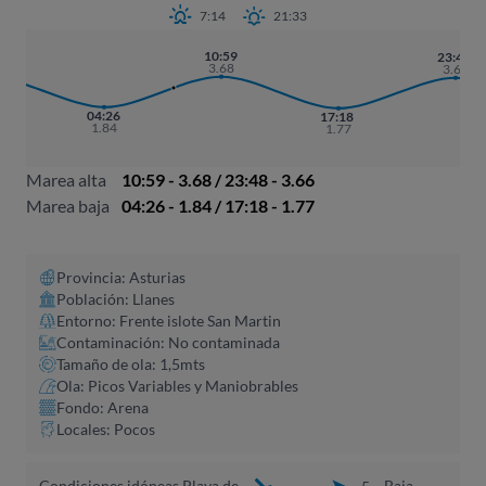
7:14
21:33
10:59
16
23:48
3.68
2
3.66
04:26
17:18
1.84
1.77
Marea alta
10:59 - 3.68 / 23:48 - 3.66
Marea baja
04:26 - 1.84 / 17:18 - 1.77
Provincia: Asturias
Población: Llanes
Entorno: Frente islote San Martin
Contaminación: No contaminada
Tamaño de ola: 1,5mts
Ola: Picos Variables y Maniobrables
Fondo: Arena
Locales: Pocos
Condiciones idóneas Playa de
Baja
5