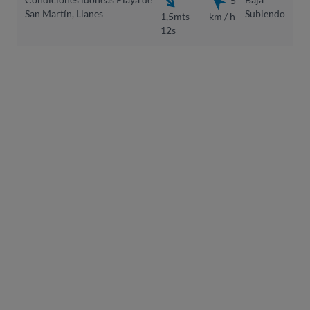
San Martín, Llanes
Subiendo
1,5mts -
km / h
12s