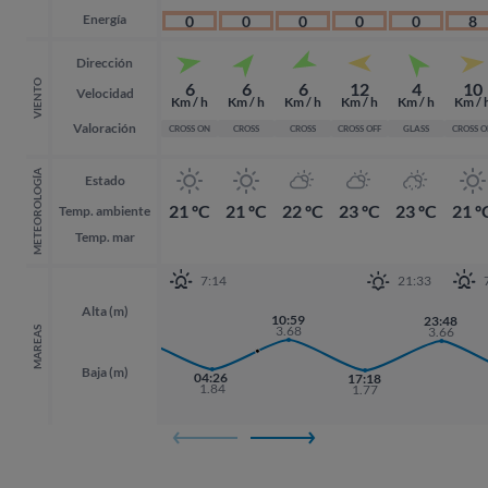
Energía
0
0
0
0
0
8
Dirección
VIENTO
6
6
6
12
4
10
Velocidad
Km / h
Km / h
Km / h
Km / h
Km / h
Km / 
Valoración
CROSS ON
CROSS
CROSS
CROSS OFF
GLASS
CROSS 
METEOROLOGÍA
Estado
21 ºC
21 ºC
22 ºC
23 ºC
23 ºC
21 º
Temp. ambiente
Temp. mar
7:14
21:33
Alta (m)
10:59
22:16
23:48
23:48
3.68
3.62
3.66
3.66
MAREAS
Baja (m)
04:26
17:18
1.84
1.77