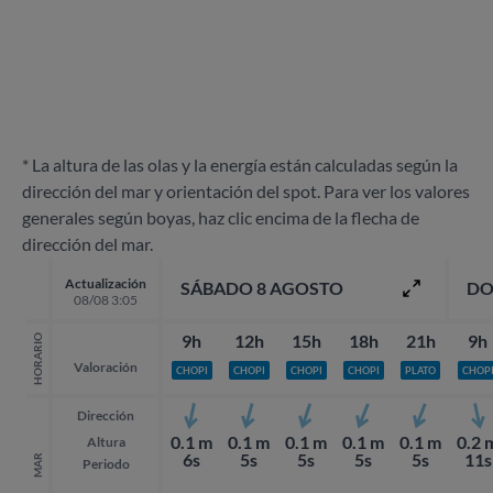
* La altura de las olas y la energía están calculadas según la
dirección del mar y orientación del spot. Para ver los valores
generales según boyas, haz clic encima de la flecha de
dirección del mar.
Actualización
SÁBADO 8 AGOSTO
DO
08/08 3:05
9h
12h
15h
18h
21h
9h
HORARIO
Valoración
CHOPI
CHOPI
CHOPI
CHOPI
PLATO
CHOP
Dirección
0.1 m
0.1 m
0.1 m
0.1 m
0.1 m
0.2 
Altura
6s
5s
5s
5s
5s
11s
MAR
Periodo