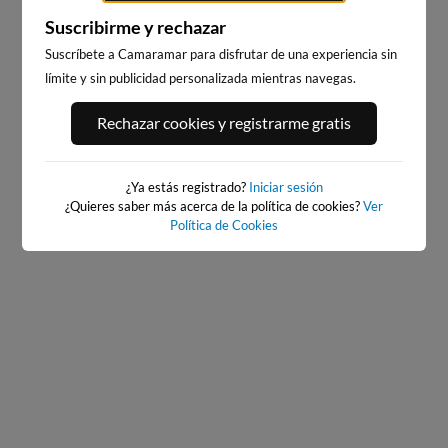
Suscribirme y rechazar
Suscríbete a Camaramar para disfrutar de una experiencia sin
límite y sin publicidad personalizada mientras navegas.
PLAYA DE SALINAS, SALINAS
PLAYA DE SALINAS, SALINAS
Rechazar cookies y registrarme gratis
ESTE
OESTE
94km · Salinas
94km · Salinas
0.1 m
0.1 m
PLATO
PLATO
¿Ya estás registrado?
Iniciar sesión
¿Quieres saber más acerca de la política de cookies?
Ver
Política de Cookies