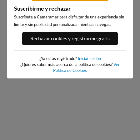
Suscribirme y rechazar
Suscríbete a Camaramar para disfrutar de una experiencia sin
límite y sin publicidad personalizada mientras navegas.
PLAYA DEL CURA,
PLAYA DEL PALMAR, VEJER
TORREVIEJA
DE LA FRONTERA
Rechazar cookies y registrarme gratis
523km · Torrevieja
87km · Vejer de la Frontera
0.1 m
0.2 m
CHOPI
PLATO
¿Ya estás registrado?
Iniciar sesión
¿Quieres saber más acerca de la política de cookies?
Ver
Política de Cookies