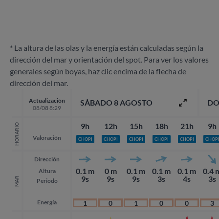
* La altura de las olas y la energía están calculadas según la
dirección del mar y orientación del spot. Para ver los valores
generales según boyas, haz clic encima de la flecha de
dirección del mar.
Actualización
SÁBADO 8 AGOSTO
DO
08/08 8:29
9h
12h
15h
18h
21h
9h
HORARIO
Valoración
CHOPI
CHOPI
CHOPI
CHOPI
CHOPI
CHOP
Dirección
0.1 m
0 m
0.1 m
0.1 m
0.1 m
0.4 
Altura
9s
9s
9s
3s
4s
3s
MAR
Periodo
Energía
1
0
1
0
0
3