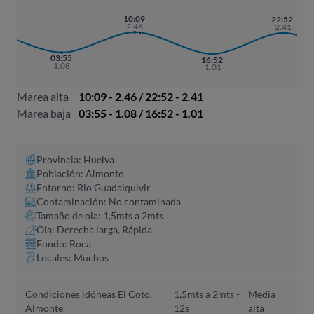
10:09
22:52
2.46
2.41
03:55
16:52
1.08
1.01
Marea alta
10:09 - 2.46 / 22:52 - 2.41
Marea baja
03:55 - 1.08 / 16:52 - 1.01
Provincia: Huelva
Población: Almonte
Entorno: Rio Guadalquivir
Contaminación: No contaminada
Tamaño de ola: 1,5mts a 2mts
Ola: Derecha larga, Rápida
Fondo: Roca
Locales: Muchos
Condiciones idóneas El Coto,
1,5mts a 2mts -
Media
Almonte
12s
alta