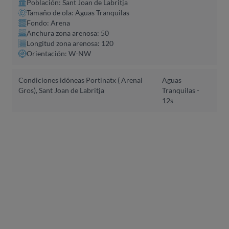
Población: Sant Joan de Labritja
Tamaño de ola: Aguas Tranquilas
Fondo: Arena
Anchura zona arenosa: 50
Longitud zona arenosa: 120
Orientación: W-NW
Condiciones idóneas Portinatx ( Arenal
Aguas
Gros), Sant Joan de Labritja
Tranquilas -
12s