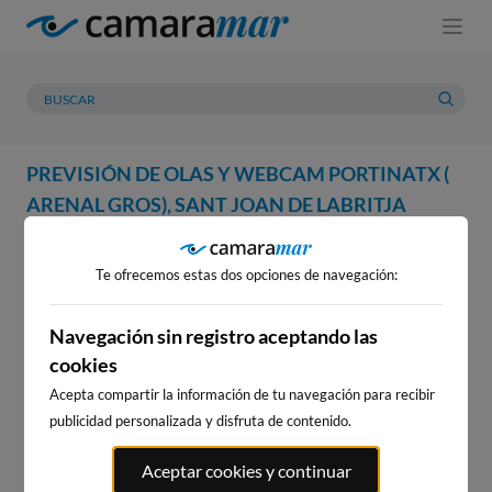
PREVISIÓN DE OLAS Y WEBCAM PORTINATX (
ARENAL GROS), SANT JOAN DE LABRITJA
WEBCAM
PREVISIÓN
METEOROLOGÍA
MAREAS
Te ofrecemos estas dos opciones de navegación:
WEBCAM PORTINATX ( ARENAL
GROS), SANT JOAN DE LABRITJA
Navegación sin registro aceptando las
cookies
Acepta compartir la información de tu navegación para recibir
publicidad personalizada y disfruta de contenido.
WEBCAMS CERCANAS
Aceptar cookies y continuar