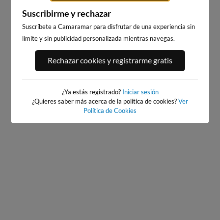
Suscribirme y rechazar
Suscríbete a Camaramar para disfrutar de una experiencia sin
límite y sin publicidad personalizada mientras navegas.
PORT ANDRATX
PLAYA DE LA GRAVA
Rechazar cookies y registrarme gratis
89km · Andratx
121km · Xàbia-Jávea
0.1 m
CHOPI
¿Ya estás registrado?
Iniciar sesión
¿Quieres saber más acerca de la política de cookies?
Ver
Política de Cookies