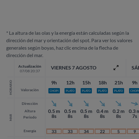
* La altura de las olas y la energía están calculadas según la
dirección del mar y orientación del spot. Para ver los valores
generales según boyas, haz clic encima de la flecha de
dirección del mar.
Actualización
VIERNES 7 AGOSTO
SÁ
07/08 20:37
9h
12h
15h
18h
21h
9h
HORARIO
Valoración
CHOPI
PLATO
PLATO
PLATO
PLATO
CHOP
Dirección
0.5 m
0.5 m
0.5 m
0.4 m
0.2 m
0.3 
Altura
8s
8s
8s
8s
8s
7s
MAR
Periodo
Energía
33
33
34
22
5
9