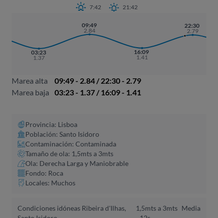
7:42
21:42
09:49
22:30
2.84
2.79
16:09
03:23
1.41
1.37
Marea alta
09:49 - 2.84 / 22:30 - 2.79
Marea baja
03:23 - 1.37 / 16:09 - 1.41
Provincia: Lisboa
Población: Santo Isidoro
Contaminación: Contaminada
Tamaño de ola: 1,5mts a 3mts
Ola: Derecha Larga y Maniobrable
Fondo: Roca
Locales: Muchos
Condiciones idóneas Ribeira d'Ilhas,
1,5mts a 3mts
Media
Santo Isidoro
- 12s