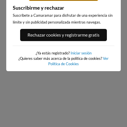
Suscribirme y rechazar
Suscríbete a Camaramar para disfrutar de una experiencia sin
límite y sin publicidad personalizada mientras navegas.
BAIONA_SANTA_MARTA
BAIONA
Rechazar cookies y registrarme gratis
351km · Baiona
351km · Baiona
0.1 m
CHOPI
0.1 m
CHOPI
¿Ya estás registrado?
Iniciar sesión
¿Quieres saber más acerca de la política de cookies?
Ver
Política de Cookies