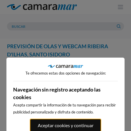
PREVISIÓN DE OLAS Y WEBCAM RIBEIRA
D'ILHAS, SANTO ISIDORO
WEBCAM
PREVISIÓN
METEOROLOGÍA
MAREAS
Te ofrecemos estas dos opciones de navegación:
WEBCAM RIBEIRA D'ILHAS,
SANTO ISIDORO
Navegación sin registro aceptando las
cookies
Acepta compartir la información de tu navegación para recibir
publicidad personalizada y disfruta de contenido.
WEBCAMS CERCANAS
Aceptar cookies y continuar