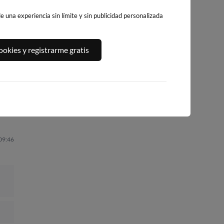
 una experiencia sin límite y sin publicidad personalizada
CALA DELS
,
PLATJA LLARGA,
PLATJA DE
okies y registrarme gratis
LLENGUADETS,
SALOU
LLEVANT - ELS
SALOU
PILONS
208km · Salou
208km · Salou
210km · Salou
0.1 m
CHOPI
0.1 m
0.1 m
CHOPI
CHOPI
 09:46