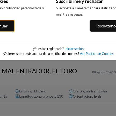
kies
Suscribirme y rechazar
bir publicidad personalizada y
Suscríbete a Camaramar para disfrutar de
mientras navegas.
PLAYA DE
PLAYA DE LA
PUNTA PRIMA
ITGES
inuar
Rechazar co
BENICARLÓ
PEÑÍSCOLA
SALOU
es
202km · Benicarló
202km · Peñíscola
207km · Salou
0.1 m
0.1 m
0.1 m
CHOPI
CHOPI
CHOPI
¿Ya estás registrado?
Iniciar sesión
¿Quieres saber más acerca de la política de cookies?
Ver Política de Cookies
S MAL ENTRADOR, EL TORO
08 agosto 2026 /
Entorno: Urbano
Ola: Aguas tranquilas
a: 15
Longitud zona arenosa: 130
Orientación: E-SE