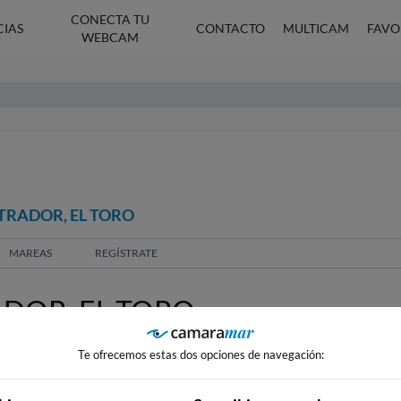
CONECTA TU
CIAS
CONTACTO
MULTICAM
FAVO
WEBCAM
TRADOR, EL TORO
MAREAS
REGÍSTRATE
DOR, EL TORO
Te ofrecemos estas dos opciones de navegación: