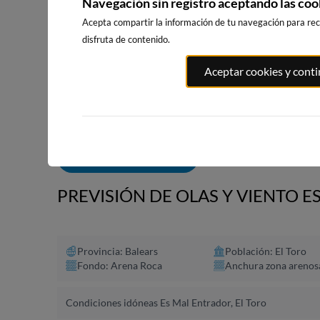
Navegación sin registro aceptando las coo
Acepta compartir la información de tu navegación para reci
disfruta de contenido.
PORT ANDRATX
PLAYA DEL FORTI
PLAYA DE S
Aceptar cookies y cont
10km · Andratx
202km · Vinarós
202km · Sitg
0.1 m
0.1 m
CHOPI
CHOPI
ALERTAS DE OLAS
PREVISIÓN DE OLAS Y VIENTO E
Provincia: Balears
Población: El Toro
Fondo: Arena Roca
Anchura zona arenos
Condiciones idóneas Es Mal Entrador, El Toro