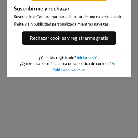
Suscribirme y rechazar
Suscríbete a Camaramar para disfrutar de una experiencia sin
límite y sin publicidad personalizada mientras navegas.
PLAYA DE LA GRAVA
PLAYA DE LA RODA
Rechazar cookies y registrarme gratis
91km · Xàbia-Jávea
115km · Altea
0.1 m
0.1 m
CHOPI
CHOPI
¿Ya estás registrado?
Iniciar sesión
¿Quieres saber más acerca de la política de cookies?
Ver
Política de Cookies