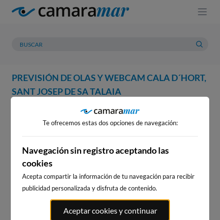
PREVISIÓN DE OLAS Y WEBCAM CALA D´HORT,
SANT JOSEP DE SA TALAIA
WEBCAM
PREVISIÓN
METEOROLOGÍA
MAREAS
Te ofrecemos estas dos opciones de navegación:
WEBCAM CALA D´HORT, SANT
JOSEP DE SA TALAIA
Navegación sin registro aceptando las
cookies
Acepta compartir la información de tu navegación para recibir
publicidad personalizada y disfruta de contenido.
WEBCAMS CERCANAS
Aceptar cookies y continuar