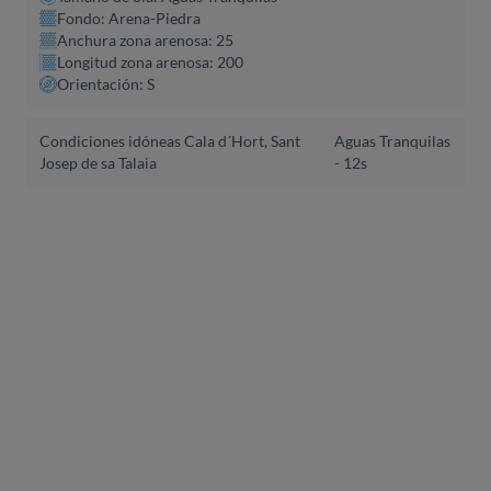
Fondo: Arena-Piedra
Anchura zona arenosa: 25
Longitud zona arenosa: 200
Orientación: S
Condiciones idóneas Cala d´Hort, Sant
Aguas Tranquilas
Josep de sa Talaia
- 12s