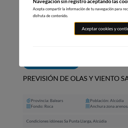
Navegación sin registro aceptando las coo
Acepta compartir la información de tu navegación para reci
disfruta de contenido.
PLAYA EL
PORT ANDRATX
PLAYA DE SITGES
Aceptar cookies y cont
MASNOU
75km · Andratx
190km · Sitges
192km · El M
0.0 m
CHOPI
0.0 m
CHOPI
ALERTAS DE OLAS
PREVISIÓN DE OLAS Y VIENTO S
Provincia: Balears
Población: Alcúdia
Fondo: Roca
Anchura zona arenos
Condiciones idóneas Sa Punta Llarga, Alcúdia