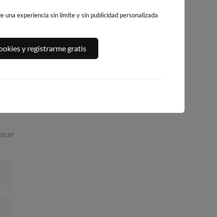
 una experiencia sin límite y sin publicidad personalizada
PLAYA DEL
A,
PLATJA DE
PLAYA DEL FORT
okies y registrarme gratis
ALGUER
LLEVANT - ELS
237km · Vinarós
229km · Ametlla de
PILONS
Mar
0.1 m
CHOPI
217km · Salou
0.0 m
CHOPI
0.0 m
CHOPI
 05:37