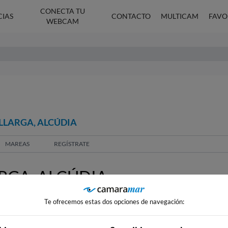
CONECTA TU
CIAS
CONTACTO
MULTICAM
FAVO
WEBCAM
LLARGA, ALCÚDIA
MAREAS
REGÍSTRATE
RGA, ALCÚDIA
Te ofrecemos estas dos opciones de navegación: