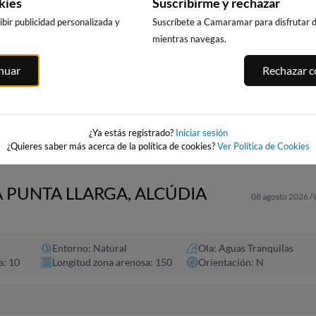
kies
Suscribirme y rechazar
bir publicidad personalizada y
Suscríbete a Camaramar para disfrutar de
mientras navegas.
CALA DELS
PUNTA PRIMA,
PLATJA LLARG
inuar
Rechazar co
LLENGUADETS,
SALOU
SALOU
SALOU
asnou
214km · Salou
215km · Salou
215km · Salou
0.0 m
0.0 m
CHOPI
CHOPI
0.0 m
CHOPI
¿Ya estás registrado?
Iniciar sesión
¿Quieres saber más acerca de la política de cookies?
Ver Política de Cookies
A PUNTA LLARGA, ALCÚDIA
08 agosto 2026 /
Entorno: Natural
Ola: Aguas Tranquilas
a: 10
Longitud zona arenosa: 150
Orientación: N