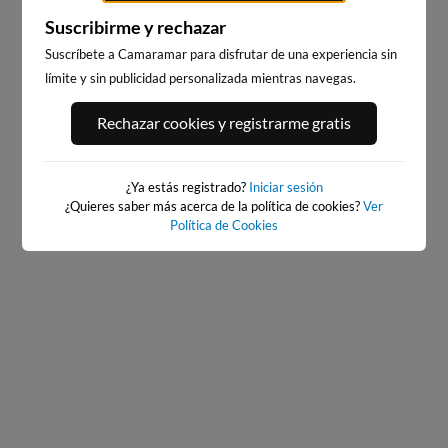
Suscribirme y rechazar
Suscríbete a Camaramar para disfrutar de una experiencia sin
límite y sin publicidad personalizada mientras navegas.
PLAYA DEL PALMAR, VEJER
BAIONA
Rechazar cookies y registrarme gratis
DE LA FRONTERA
488km · Baiona
293km · Vejer de la Frontera
0.1 m
CHOPI
0.2 m
PLATO
¿Ya estás registrado?
Iniciar sesión
¿Quieres saber más acerca de la política de cookies?
Ver
Política de Cookies