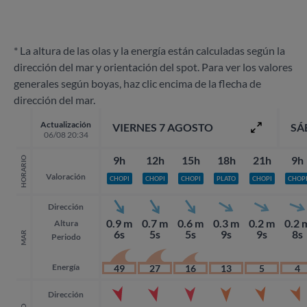
* La altura de las olas y la energía están calculadas según la
dirección del mar y orientación del spot. Para ver los valores
generales según boyas, haz clic encima de la flecha de
dirección del mar.
Actualización
VIERNES 7 AGOSTO
SÁ
06/08 20:34
9h
12h
15h
18h
21h
9h
HORARIO
Valoración
CHOPI
CHOPI
CHOPI
PLATO
CHOPI
CHOP
Dirección
0.9 m
0.7 m
0.6 m
0.3 m
0.2 m
0.2 
Altura
6s
5s
5s
9s
9s
8s
MAR
Periodo
Energía
49
27
16
13
5
4
Dirección