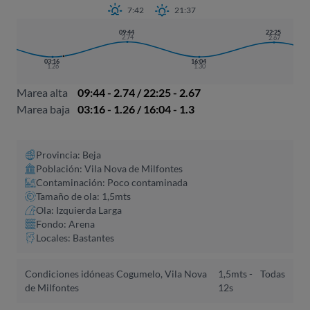
7:42
21:37
09:44
22:25
2.74
2.67
03:16
16:04
1.26
1.30
Marea alta
09:44 - 2.74 / 22:25 - 2.67
Marea baja
03:16 - 1.26 / 16:04 - 1.3
Provincia: Beja
Población: Vila Nova de Milfontes
Contaminación: Poco contaminada
Tamaño de ola: 1,5mts
Ola: Izquierda Larga
Fondo: Arena
Locales: Bastantes
Condiciones idóneas Cogumelo, Vila Nova
1,5mts -
Todas
de Milfontes
12s