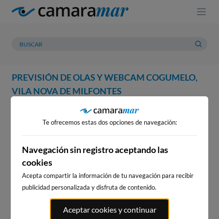
PREVISIÓN DE OLAS Y WEBCAM COGUMELO,
VILA NOVA DE MILFONTES
WEBCAM
PREVISIÓN
METEOROLOGÍA
MAREAS
Te ofrecemos estas dos opciones de navegación:
WEBCAM COGUMELO, VILA
NOVA DE MILFONTES
Navegación sin registro aceptando las
cookies
Acepta compartir la información de tu navegación para recibir
publicidad personalizada y disfruta de contenido.
WEBCAMS CERCANAS
Aceptar cookies y continuar