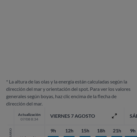
* La altura de las olas y la energía están calculadas según la
dirección del mar y orientación del spot. Para ver los valores
generales según boyas, haz clic encima de la flecha de
dirección del mar.
Actualización
VIERNES 7 AGOSTO
SÁ
07/08 8:34
9h
12h
15h
18h
21h
9h
HORARIO