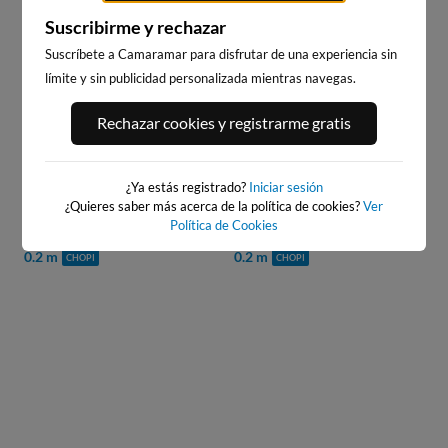
Type
PRÓXIMO ANUNCIO EN:
Suscribirme y rechazar
WEBCAMS CERCANAS
Suscríbete a Camaramar para disfrutar de una experiencia sin
límite y sin publicidad personalizada mientras navegas.
Rechazar cookies y registrarme gratis
¿Ya estás registrado?
Iniciar sesión
¿Quieres saber más acerca de la política de cookies?
Ver
PLAYA DE BALDAIO
PLAYA DE CAIÓN
Política de Cookies
4km · Carballo
8km · A Laracha
0.2 m
0.2 m
CHOPI
CHOPI