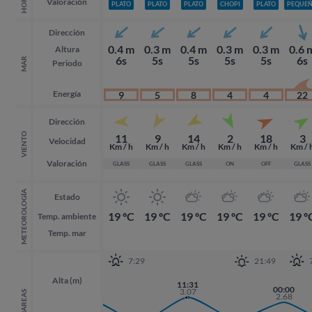
Valoración
PLATO
PLATO
PLATO
CHOPI
PLATO
PEQUE
Dirección
0.4 m
0.3 m
0.4 m
0.3 m
0.3 m
0.6 
Altura
6s
5s
5s
5s
5s
6s
MAR
Periodo
Energía
9
5
8
4
4
22
Dirección
VIENTO
11
9
14
2
18
3
Velocidad
Km / h
Km / h
Km / h
Km / h
Km / h
Km / 
Valoración
GLASS
GLASS
GLASS
ON
OFF
GLASS
METEOROLOGÍA
Estado
19 ºC
19 ºC
19 ºC
19 ºC
19 ºC
19 º
Temp. ambiente
Temp. mar
7:29
21:49
Alta (m)
11:31
22:38
00:00
00:00
3.07
MAREAS
2.77
2.68
2.68