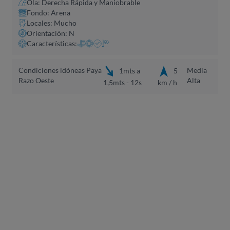
Ola: Derecha Rápida y Maniobrable
Fondo: Arena
Locales: Mucho
Orientación: N
Características:
Condiciones idóneas Paya
Media
1mts a
5
Razo Oeste
Alta
1,5mts - 12s
km / h