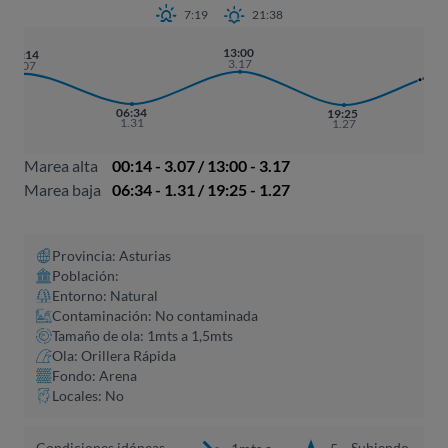
7:19
21:38
13:00
01
00:14
3.17
3
3.07
06:34
19:25
1.31
1.27
Marea alta
00:14 - 3.07 / 13:00 - 3.17
Marea baja
06:34 - 1.31 / 19:25 - 1.27
Provincia: Asturias
Población:
Entorno: Natural
Contaminación: No contaminada
Tamaño de ola: 1mts a 1,5mts
Ola: Orillera Rápida
Fondo: Arena
Locales: No
Condiciones idóneas
Subiendo,
1mts a
5