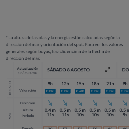
* La altura de las olas y la energía están calculadas según la
dirección del mar y orientación del spot. Para ver los valores
generales según boyas, haz clic encima de la flecha de
dirección del mar.
Actualización
SÁBADO 8 AGOSTO
DO
08/08 20:50
9h
12h
15h
18h
21h
9h
HORARIO
Valoración
CHOPI
CHOPI
PLATO
CHOPI
CHOPI
CHOP
Dirección
0.4 m
0.5 m
0.5 m
0.5 m
0.5 m
0.5 
Altura
11s
11s
10s
10s
10s
9s
MAR
Periodo
Energía
39
57
53
50
46
40