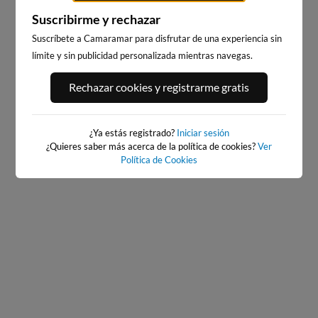
Suscribirme y rechazar
Suscríbete a Camaramar para disfrutar de una experiencia sin
límite y sin publicidad personalizada mientras navegas.
PLAYA DE SALINAS, SALINAS
PLAYA DE SALINAS, SALINAS
Rechazar cookies y registrarme gratis
ESTE
OESTE
4km · Salinas
4km · Salinas
0.5 m
0.5 m
CHOPI
CHOPI
¿Ya estás registrado?
Iniciar sesión
¿Quieres saber más acerca de la política de cookies?
Ver
Política de Cookies