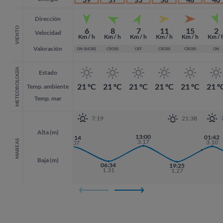
Dirección
VIENTO
6
8
7
11
15
2
Velocidad
Km / h
Km / h
Km / h
Km / h
Km / h
Km / 
Valoración
ON SHORE
CROSS
OFF
CROSS
CROSS
ON
METEOROLOGÍA
Estado
21 ºC
21 ºC
21 ºC
21 ºC
21 ºC
21 º
Temp. ambiente
Temp. mar
7:19
21:38
Alta (m)
13:00
01:42
01:42
00:14
3.17
MAREAS
3.10
3.10
3.07
Baja (m)
17:55
06:34
19:25
19:25
1.33
1.31
1.27
1.27