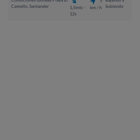
Camello, Santander
Subiendo
1,5mts -
km / h
12s