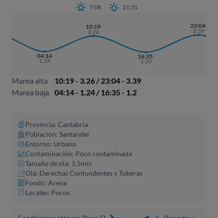
7:08
21:31
7
23:04
10:19
8
3.39
3.26
04:14
16:35
1.24
1.20
Marea alta
10:19 - 3.26 / 23:04 - 3.39
Marea baja
04:14 - 1.24 / 16:35 - 1.2
Provincia: Cantabria
Población: Santander
Entorno: Urbano
Contaminación: Poco contaminada
Tamaño de ola: 1,5mts
Ola: Derechas Contundentes y Tuberas
Fondo: Arena
Locales: Pocos
Condiciones idóneas Playa El
Bajando y
5