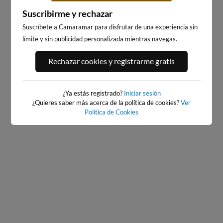
Suscribirme y rechazar
Suscríbete a Camaramar para disfrutar de una experiencia sin
límite y sin publicidad personalizada mientras navegas.
PLAYA DE EL RIS
EL BRUSCO
Rechazar cookies y registrarme gratis
19km · Arnuero
23km · Noja
0.3 m
0.3 m
CHOPI
CHOPI
¿Ya estás registrado?
Iniciar sesión
¿Quieres saber más acerca de la política de cookies?
Ver
Política de Cookies