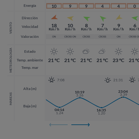
Energía
10
9
9
4
4
0
Dirección
VIENTO
18
10
8
7
9
6
Velocidad
Km / h
Km / h
Km / h
Km / h
Km / h
Km / 
Valoración
ON
CROSS ON
CROSS
CROSS
ON
CROSS 
METEOROLOGÍA
Estado
21 ºC
21 ºC
21 ºC
21 ºC
23 ºC
21 º
Temp. ambiente
Temp. mar
7:08
21:31
Alta (m)
21:57
23:04
23:04
10:19
3.58
3.39
3.39
MAREAS
3.26
Baja (m)
04:14
16:35
1.24
1.20