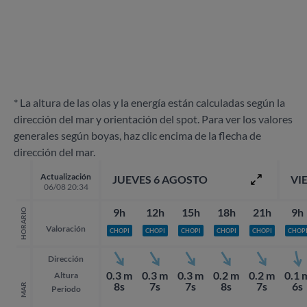
* La altura de las olas y la energía están calculadas según la
dirección del mar y orientación del spot. Para ver los valores
generales según boyas, haz clic encima de la flecha de
dirección del mar.
Actualización
JUEVES 6 AGOSTO
VI
06/08 20:34
9h
12h
15h
18h
21h
9h
HORARIO
Valoración
CHOPI
CHOPI
CHOPI
CHOPI
CHOPI
CHOP
Dirección
0.3 m
0.3 m
0.3 m
0.2 m
0.2 m
0.1 
Altura
8s
7s
7s
8s
7s
6s
MAR
Periodo