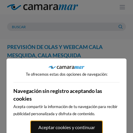
PREVISIÓN DE OLAS Y WEBCAM CALA
MESQUIDA, CALA MESQUIDA
WEBCAM
PREVISIÓN
METEOROLOGÍA
MAREAS
Te ofrecemos estas dos opciones de navegación:
WEBCAM CALA MESQUIDA,
CALA MESQUIDA
Navegación sin registro aceptando las
cookies
Acepta compartir la información de tu navegación para recibir
publicidad personalizada y disfruta de contenido.
WEBCAMS CERCANAS
Aceptar cookies y continuar