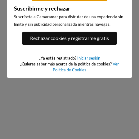
Suscribirme y rechazar
Suscríbete a Camaramar para disfrutar de una experiencia sin
límite y sin publicidad personalizada mientras navegas.
PORT ANDRATX
PLAYA EL MASNOU
Rechazar cookies y registrarme gratis
92km · Andratx
215km · El Masnou
0.1 m
CHOPI
¿Ya estás registrado?
Iniciar sesión
¿Quieres saber más acerca de la política de cookies?
Ver
Política de Cookies