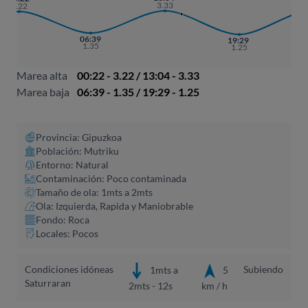
3.33
3
3.22
06:39
19:29
1.35
1.25
Marea alta
00:22 - 3.22 / 13:04 - 3.33
Marea baja
06:39 - 1.35 / 19:29 - 1.25
Provincia: Gipuzkoa
Población: Mutriku
Entorno: Natural
Contaminación: Poco contaminada
Tamaño de ola: 1mts a 2mts
Ola: Izquierda, Rapida y Maniobrable
Fondo: Roca
Locales: Pocos
Condiciones idóneas
Subiendo
1mts a
5
Saturraran
2mts - 12s
km / h