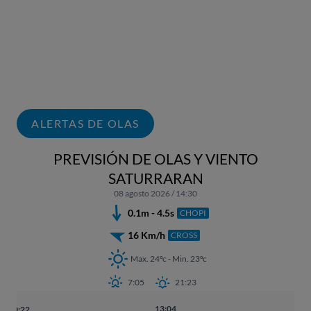
ALERTAS DE OLAS
PREVISIÓN DE OLAS Y VIENTO
SATURRARAN
08 agosto 2026 / 14:30
0.1m - 4.5s
CHOPI
16 Km/h
CROSS
Max. 24ºc - Min. 23ºc
7:05
21:23
13:04
01
00:22