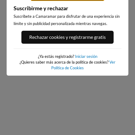
Suscribirme y rechazar
MUTRIKU KAIA
Suscríbete a Camaramar para disfrutar de una experiencia sin
ALKOLEA / ARBE, MUTRIKU
3km · Mutriku
límite y sin publicidad personalizada mientras navegas.
3km · Mutriku
0.0 m
CHOPI
0.3 m
CHOPI
Rechazar cookies y registrarme gratis
¿Ya estás registrado?
Iniciar sesión
¿Quieres saber más acerca de la política de cookies?
Ver
Política de Cookies