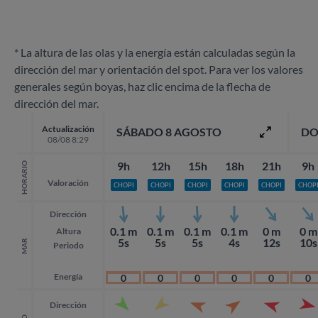
* La altura de las olas y la energía están calculadas según la
dirección del mar y orientación del spot. Para ver los valores
generales según boyas, haz clic encima de la flecha de
dirección del mar.
Actualización
SÁBADO 8 AGOSTO
DO
08/08 8:29
9h
12h
15h
18h
21h
9h
HORARIO
Valoración
CHOPI
CHOPI
CHOPI
CHOPI
CHOPI
CHOP
Dirección
0.1 m
0.1 m
0.1 m
0.1 m
0 m
0 m
Altura
5s
5s
5s
4s
12s
10s
MAR
Periodo
Energía
0
0
0
0
0
0
Dirección