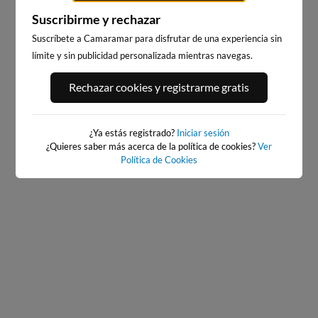
Suscribirme y rechazar
Suscríbete a Camaramar para disfrutar de una experiencia sin
límite y sin publicidad personalizada mientras navegas.
PORT ANDRATX
PLAYA DE SITGES
Rechazar cookies y registrarme gratis
84km · Andratx
209km · Sitges
0.0 m
CHOPI
¿Ya estás registrado?
Iniciar sesión
¿Quieres saber más acerca de la política de cookies?
Ver
Política de Cookies