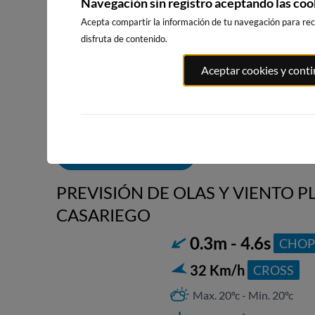
Navegación sin registro aceptando las coo
Acepta compartir la información de tu navegación para reci
disfruta de contenido.
PLAYA DA
ILLA PACHA
RIBADEO
Aceptar cookies y cont
RAPADOIR
5km · Ribadeo
5km · Ribadeo
22km · Foz
0.2 m
0.2 m
CHOPI
CHOPI
0.3 m
CHOPI
ALERTAS DE OLAS
PREVISIÓN DE OLAS Y VIENTO PL
CASARIEGO
0.3m - 4.6s
CHOP
2
32 Km/h
CROSS
Max. 20ºc - Min. 20ºc