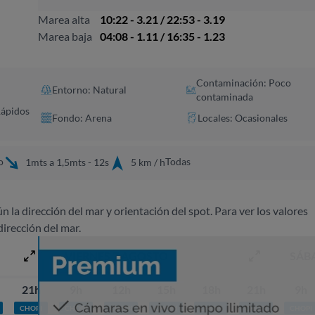
Marea alta
10:22 - 3.21 / 22:53 - 3.19
Marea baja
04:08 - 1.11 / 16:35 - 1.23
Contaminación: Poco
Entorno: Natural
contaminada
Rápidos
Fondo: Arena
Locales: Ocasionales
o
Todas
1mts a 1,5mts - 12s
5 km / h
ún la dirección del mar y orientación del spot. Para ver los valores
dirección del mar.
VIERNES 7 AGOSTO
SÁB
21h
9h
12h
15h
18h
21h
9h
CHOPI
CHOPI
CHOPI
CHOPI
CHOPI
CHOPI
CHOPI