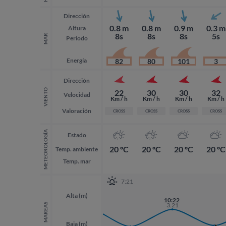
Dirección
0.8 m
0.8 m
0.9 m
0.3 m
Altura
8s
8s
8s
5s
MAR
Periodo
Energía
82
80
101
3
Dirección
VIENTO
22
30
30
32
Velocidad
Km / h
Km / h
Km / h
Km / h
Valoración
CROSS
CROSS
CROSS
CROSS
METEOROLOGÍA
Estado
20 ºC
20 ºC
20 ºC
20 ºC
Temp. ambiente
Temp. mar
7:21
Alta (m)
21:49
10:22
3.39
3.21
MAREAS
Baja (m)