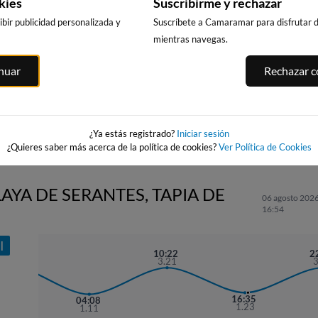
kies
Suscribirme y rechazar
bir publicidad personalizada y
Suscríbete a Camaramar para disfrutar de
mientras navegas.
PENEDO DO G
BURELA
PLAYA DE COVAS
inuar
Rechazar co
A
52km · Viveiro
33km · Burela
52km · Viveiro
0.3 m
0.9 m
CHOPI
0.3 m
CHOPI
CHOPI
¿Ya estás registrado?
Iniciar sesión
¿Quieres saber más acerca de la política de cookies?
Ver Política de Cookies
AYA DE SERANTES, TAPIA DE
06 agosto 2026
16:54
I
1:49
10:22
2
3.39
3.21
16:35
04:08
1.23
1.11