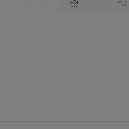
16:35
04:08
1.23
1.11