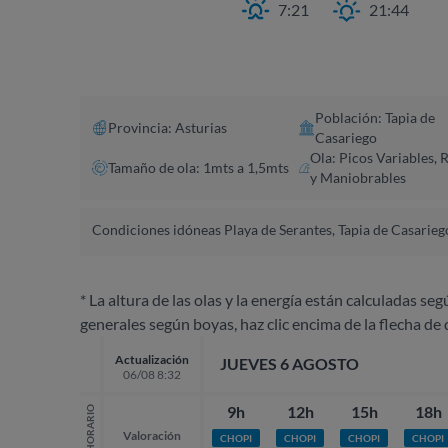
7:21
21:44
Población: Tapia de
Provincia: Asturias
Casariego
Ola: Picos Variables, 
Tamaño de ola: 1mts a 1,5mts
y Maniobrables
Condiciones idóneas Playa de Serantes, Tapia de Casarieg
* La altura de las olas y la energía están calculadas seg
generales según boyas, haz clic encima de la flecha de 
Actualización
JUEVES 6 AGOSTO
06/08 8:32
9h
12h
15h
18h
HORARIO
Valoración
CHOPI
CHOPI
CHOPI
CHOPI