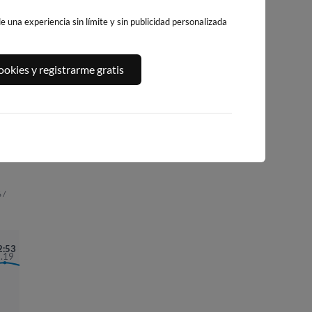
 una experiencia sin límite y sin publicidad personalizada
ALO
PLAYA DE
PLAYA DE SAN
CARIÑO
okies y registrarme gratis
SALINAS, SALIN
ROMAN (AREA
74km · Cariño
ESTE
GRANDE)
0.0 m
CHOPI
82km · Salinas
55km · O Vicedo
0.4 m
0.4 m
CHOPI
CHOPI
 /
2:53
3.19
05:13
1.25